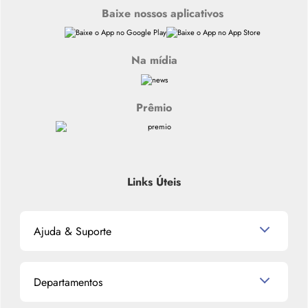
Baixe nossos aplicativos
Na mídia
Prêmio
Links Úteis
Ajuda & Suporte
Relacionamento com o Cliente
Departamentos
Política de Devolução
Política de Privacidade