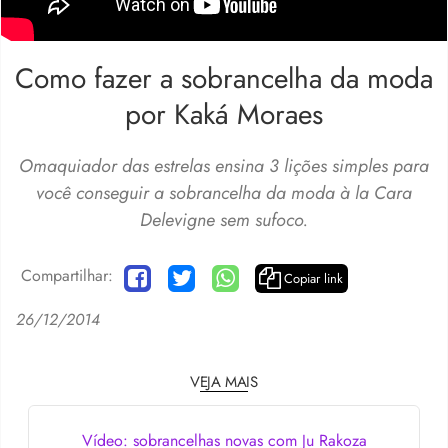
Como fazer a sobrancelha da moda
por Kaká Moraes
Omaquiador das estrelas ensina 3 lições simples para
você conseguir a sobrancelha da moda à la Cara
Delevigne sem sufoco.
Compartilhar:
Copiar link
26/12/2014
VEJA MAIS
Vídeo: sobrancelhas novas com Ju Rakoza