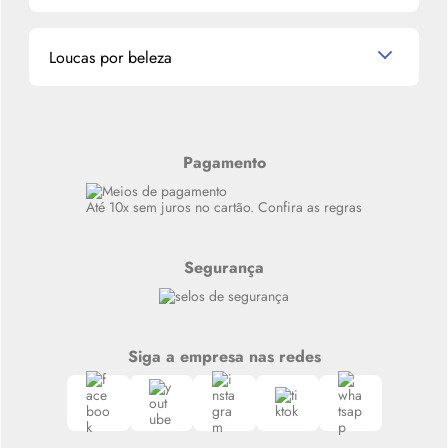
Miniaturas de Perfumes
Promoções de cupons
Dados Pessoais
Miniaturas de Produtos de Cabelo
Loucas por beleza
Meus endereços
Alterar Senha
Últimas
Meus Pedidos
Resenhas
Alto luxo
Pagamento
Siga nosso canal no Whatsapp
Até 10x sem juros no cartão. Confira as regras
Segurança
Siga a empresa nas redes