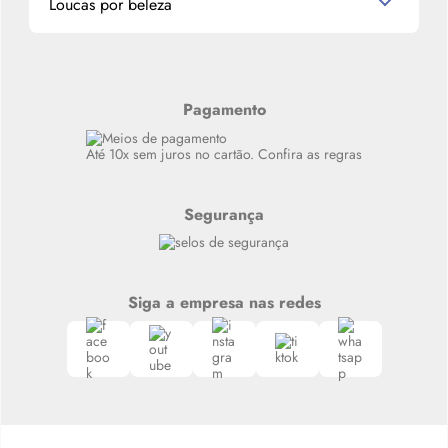
Loucas por beleza
Meus endereços
Alterar Senha
Últimas
Meus Pedidos
Resenhas
Alto luxo
Pagamento
Siga nosso canal no Whatsapp
Até 10x sem juros no cartão. Confira as regras
Segurança
Siga a empresa nas redes