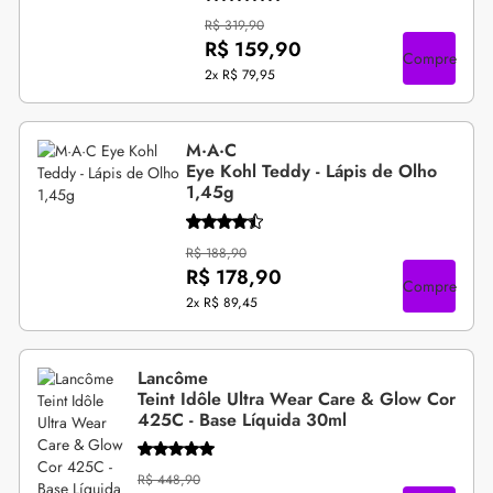
R$ 319,90
R$ 159,90
Compre
2x
R$ 79,95
M·A·C
Eye Kohl Teddy - Lápis de Olho
1,45g
R$ 188,90
R$ 178,90
Compre
2x
R$ 89,45
Lancôme
Teint Idôle Ultra Wear Care & Glow Cor
425C - Base Líquida 30ml
R$ 448,90