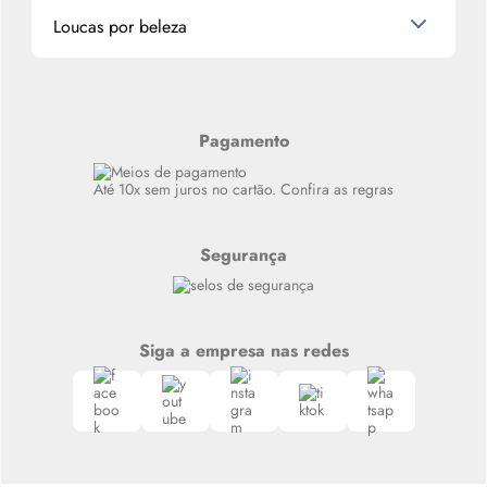
Miniaturas de Produtos de Cabelo
Loucas por beleza
Meus endereços
Alterar Senha
Últimas
Meus Pedidos
Resenhas
Alto luxo
Pagamento
Siga nosso canal no Whatsapp
Até 10x sem juros no cartão. Confira as regras
Segurança
Siga a empresa nas redes