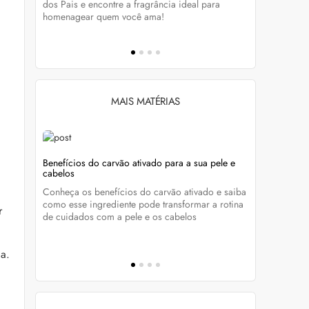
tá-lo e
dos Pais e encontre a fragrância ideal para
preservar a
homenagear quem você ama!
brilho dos
MAIS MATÉRIAS
s com
Benefícios do carvão ativado para a sua pele e
Unhas sem 
cabelos
manutençã
nta os
Conheça os benefícios do carvão ativado e saiba
Quer aderir
como esse ingrediente pode transformar a rotina
essenciais
r
ue com
de cuidados com a pele e os cabelos
esmalte bon
a.