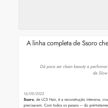
A linha completa de Ssoro ch
Dá para ser clean beauty e perfomar 
de Slow
16/09/2022
Cuidados com a barb
Ssoro
, de LCS Hair, é a reconstrução intensiva, cr
O expert Willy Moral
precisavam. Com todos os passos – do pré-tratame
barba para você inclu