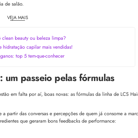
comum, e a boa notícia é que é possível tra
o barbeiro
ia de salão.
minimizá-lo. Descubra como, aqui!
VEJA MAIS
é clean beauty ou beleza limpa?
 hidratação capilar mais vendidas!
ganos: top 5 tem-que-conhecer
 lendária”: Rosalía e Calvin
APP Day Beleza na Web: top 32 desconto
: um passeio pelas fórmulas
o lançamento dos novos
bônus de até R$100 no app
Aproveite o App Day Beleza na Web! Gara
ntre Rosalía e Calvin Klein
top 32 descontos em skincare, perfume,
stão em falta por aí, boas novas: as fórmulas da linha de LCS Hai
 três novas fragrâncias da
maquiagem e cabelos, e renove seu estoq
ia
as melhores ofertas
e a partir das conversas e percepções de quem já consome a marc
gredientes que geraram bons feedbacks de performance: