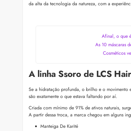
as recomendações d
da alta da tecnologia da natureza, com a experiênc
Afinal, o que 
As 10 máscaras de
Cosméticos ve
“Icônica, atemporal e
A linha Ssoro de LCS Hair
Klein se unem para 
Euphoria Elixir
Descubra a parceria e
Se a hidratação profunda, o brilho e o movimento e
para o lançamento de
são exatamente o que estava faltando por aí.
icônica linha Euphor
Criada com mínimo de 91% de ativos naturais, surg
A partir dessa troca, a marca chegou em alguns in
Manteiga De Karité