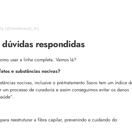
uty (@slowbeauty_br)
3 dúvidas respondidas
como usar a linha completa. Vamos lá?
fatos e substâncias nocivas?
bstâncias nocivas, inclusive o pré-tratamento Ssoro tem um índice d
or um processo de curadoria e assim conseguimos evitar os danos
saúde”.
ara reestruturar a fibra capilar, prevenindo e cuidando do