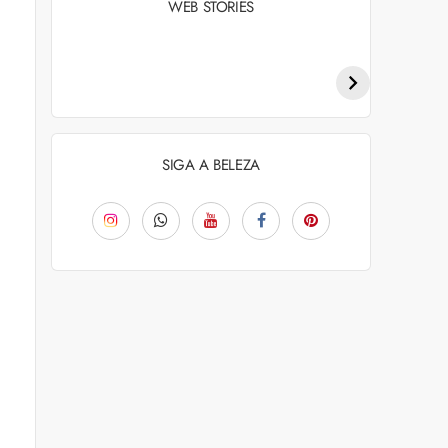
WEB STORIES
Penteados para
Tendências de
academia: dicas e
coloração capilar
inspiraçõess
para 2026
SIGA A BELEZA