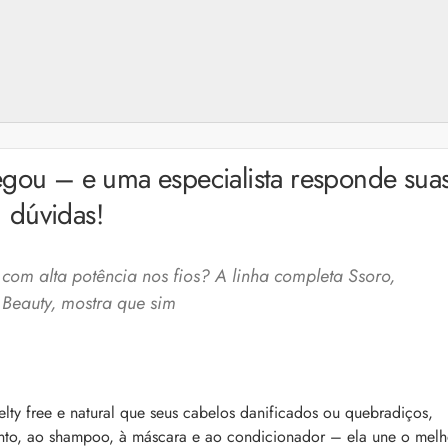
egou – e uma especialista responde sua
dúvidas!
com alta potência nos fios? A linha completa Ssoro,
 Beauty, mostra que sim
a: 4 dicas e produtos
Queda de cabelo masculina: causas, como 
e mais
uelty free e natural que seus cabelos danificados ou quebradiços,
es revela 5 cuidados com a
nto, ao shampoo, à máscara e ao condicionador – ela une o melh
A queda de cabelo masculina é um quadro
ir no dia a dia. Veja quais