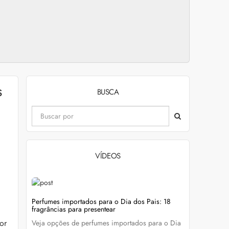
s
BUSCA
VÍDEOS
evitar
Perfumes importados para o Dia dos Pais: 18
Wella Colo
fragrâncias para presentear
cabelo colo
or
Veja opções de perfumes importados para o Dia
Descubra c