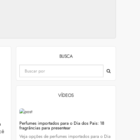
BUSCA
VÍDEOS
evitar
Perfumes importados para o Dia dos Pais: 18
Wella Colo
à
fragrâncias para presentear
cabelo colo
cê
Veja opções de perfumes importados para o Dia
Descubra c