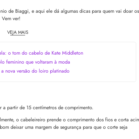
comum, e a boa notícia é que é possível tra
o barbeiro
minimizá-lo. Descubra como, aqui!
nio de Biaggi, e aqui ele dá algumas dicas para quem vai doar os
! Vem ver!
VEJA MAIS
la: o tom do cabelo de Kate Middleton
elo feminino que voltaram à moda
 a nova versão do loiro platinado
como tratar e mais
Bond Repair: o que é a tecnologia e como 
reverte os danos do cabelo
dro comum, a foliculite
Com proposta de reparação profunda, ent
ncômodos. Saiba como tratá-
como Bond Repair age nos cabelos danifi
saiba como incluir a tecnologia na rotina
 a partir de 15 centímetros de comprimento.
ralmente, o cabeleireiro prende o comprimento dos fios e corta aci
 bom deixar uma margem de segurança para que o corte seja