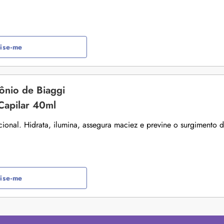
ise-me
nio de Biaggi
 Capilar 40ml
cional. Hidrata, ilumina, assegura maciez e previne o surgimento 
ise-me