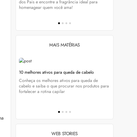
tá-lo e
dos Pais e encontre a fragrância ideal para
preservar a
homenagear quem você ama!
brilho dos
MAIS MATÉRIAS
ela
10 melhores ativos para queda de cabelo
Foliculite 
tratar
Conheça os melhores ativos para queda de
enda
Do diagnóst
cabelo e saiba o que procurar nos produtos para
cados e
Marcela Buc
fortalecer a rotina capilar
a foliculite
ma
WEB STORIES