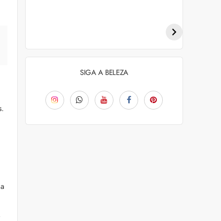
Penteados para
Tendências de
academia: dicas e
coloração capilar
inspiraçõess
para 2026
SIGA A BELEZA
s.
da