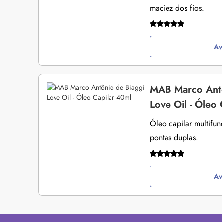
maciez dos fios.
Av
MAB Marco Antô
Love Oil - Óleo
Óleo capilar multifun
pontas duplas.
Av