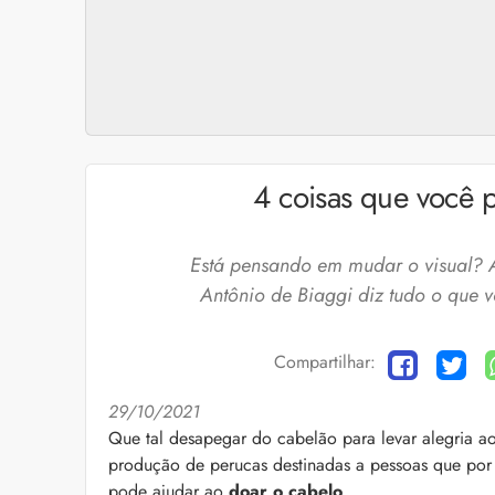
4 coisas que você p
Está pensando em mudar o visual? A
Antônio de Biaggi diz tudo o que v
Compartilhar:
29/10/2021
Cuidados com a barb
Que tal desapegar do cabelão para levar alegria ao
produção de perucas destinadas a pessoas que por
O expert Willy Moral
barba para você inclu
pode ajudar ao
doar o cabelo
.