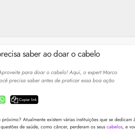
recisa saber ao doar o cabelo
proveite para doar o cabelo! Aqui, o expert Marco
ocê precisa saber antes de praticar essa boa ação
Copiar link
a: 4 dicas e produtos
Queda de cabelo masculina: causas, como 
 próximo? Atualmente existem várias instituições que se dedicam 
e mais
 questões de saúde, como câncer, perderam os seus
cabelos
, e vo
es revela 5 cuidados com a
A queda de cabelo masculina é um quadro
ir no dia a dia. Veja quais