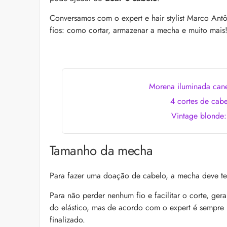
as recomendações d
Conversamos com o expert e hair stylist Marco Antô
fios: como cortar, armazenar a mecha e muito mais
Morena iluminada cane
4 cortes de cab
Vintage blonde:
Foliculite: o que é, 
Apesar de ser um qua
pode trazer muitos i
Tamanho da mecha
la com essas dicas!
Para fazer uma doação de cabelo, a mecha deve ter
Para não perder nenhum fio e facilitar o corte, ge
do elástico, mas de acordo com o expert é sempre
finalizado.