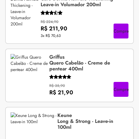
Leave-in Volumador 200ml
R$ 224,90
R$ 211,90
Compre
3x
R$ 70,63
Griffus
Quero Cabelão - Creme de
pentear 400ml
R$ 35,90
Compre
R$ 21,90
Keune
Long & Strong - Leave-in
100ml