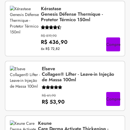
Kérastase
Genesis Défense Thermique -
Protetor Térmico 150ml
R$ 519,90
R$ 436,90
Compre
6x
R$ 72,82
Elseve
Collagen® Lifter - Leave-in Injeção
de Massa 100ml
R$ 61,90
Compre
R$ 53,90
Keune
Care Derma Activate Thickening -