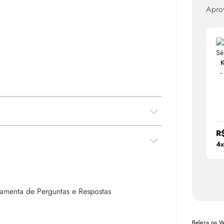
Apro
K
-
R
4x
rramenta de Perguntas e Respostas
Beleza na 