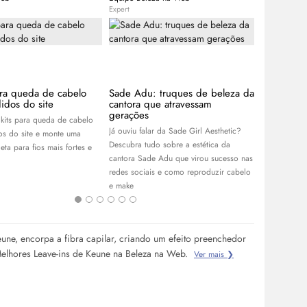
Expert
Expert
ara queda de cabelo
Sade Adu: truques de beleza da
Cabelo ma
idos do site
cantora que atravessam
tons para 
gerações
kits para queda de cabelo
Confira tons
Já ouviu falar da Sade Girl Aesthetic?
os do site e monte uma
para renovar
Descubra tudo sobre a estética da
eta para fios mais fortes e
manter o bri
cantora Sade Adu que virou sucesso nas
redes sociais e como reproduzir cabelo
e
make
eune, encorpa a fibra capilar, criando um efeito preenchedor
Melhores Leave-ins de Keune na Beleza na Web.
Ver mais ❯