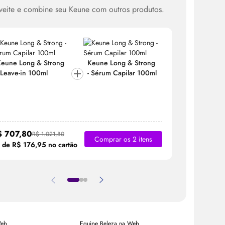
veite e combine seu Keune com outros produtos.
eune Long & Strong
Keune Long & Strong
Keune Lo
 Leave-in 100ml
-
Sérum
Capilar 100ml
- Leave-i
$ 707,80
R$ 503,
R$ 1.021,80
Comprar os 2 itens
 de R$ 176,95 no cartão
2x de R$ 2
Web
Equipe Beleza na Web
Equipe Bele