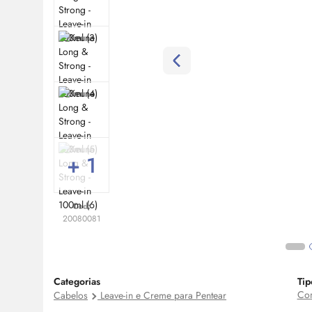
+ 1
Cod:
20080081
Categorias
Tip
Com
Cabelos
Leave-in e Creme para Pentear