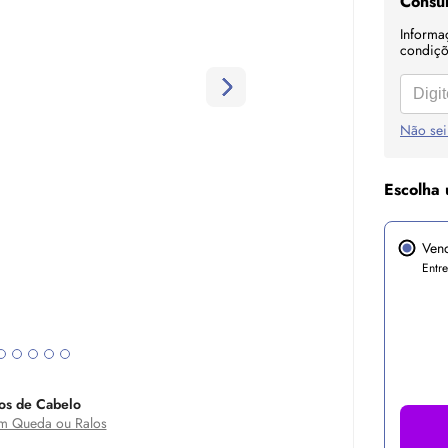
Consul
Informa
condiçõe
Não sei
Escolha 
Ven
Entr
os de Cabelo
 Queda ou Ralos