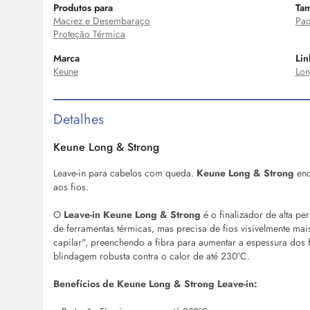
Produtos para
Ta
Maciez e Desembaraço
Pad
Proteção Térmica
Marca
Lin
Keune
Lon
Detalhes
Keune Long & Strong
Leave-in para cabelos com queda.
Keune Long & Strong
enc
aos fios.
O
Leave-in Keune Long & Strong
é o finalizador de alta 
de ferramentas térmicas, mas precisa de fios visivelmente ma
capilar", preenchendo a fibra para aumentar a espessura dos 
blindagem robusta contra o calor de até 230°C.
Benefícios de
Keune Long & Strong Leave-in: