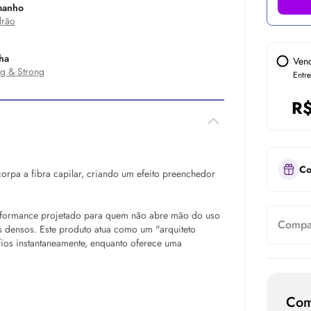
manho
rão
ha
Ven
g & Strong
Entr
R
Co
orpa a fibra capilar, criando um efeito preenchedor
performance projetado para quem não abre mão do uso
Compar
is densos. Este produto atua como um "arquiteto
fios instantaneamente, enquanto oferece uma
Com