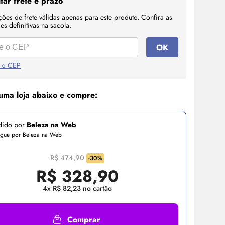
tar frete e prazo
ções de frete válidas apenas para este produto. Confira as
s definitivas na sacola.
OK
 o CEP
uma loja abaixo e compre:
dido por
Beleza na Web
egue por Beleza na Web
R$ 474,90
-30%
R$
328,90
4x R$ 82,23 no cartão
Comprar