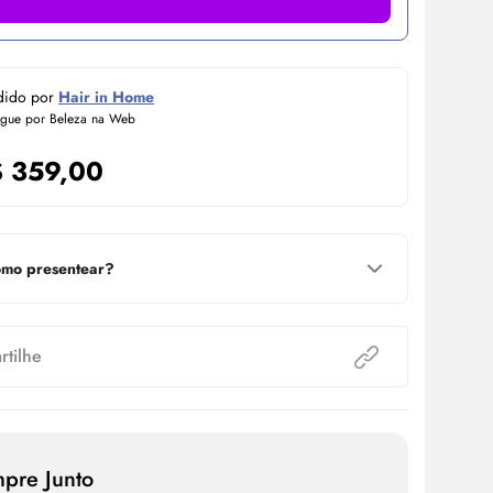
dido por
Hair in Home
egue por Beleza na Web
$
359,00
mo presentear?
tilhe
pre Junto