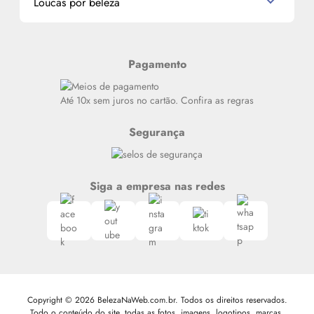
Loucas por beleza
Meus endereços
Alterar Senha
Últimas
Meus Pedidos
Resenhas
Pagamento
Alto luxo
Siga nosso canal no Whatsapp
Até 10x sem juros no cartão. Confira as regras
Segurança
Siga a empresa nas redes
Copyright © 2026 BelezaNaWeb.com.br. Todos os direitos reservados.
Todo o conteúdo do site, todas as fotos, imagens, logotipos, marcas,