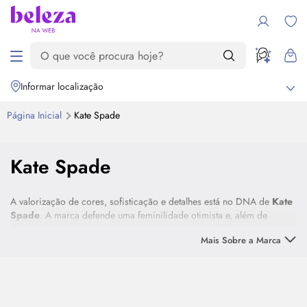
Informar localização
Página Inicial
Kate Spade
Destaque
Kate Spade
A valorização de cores, sofisticação e detalhes está no DNA de
Kate
Spade
. A marca defende uma feminilidade otimista e, além de
roupas, sapatos joias e acessórios, entrega estes códigos à sua
Mais Sobre a Marca
perfumaria.
Criada em 1993, pela editora da revista Mademoiselle em Manhattan
Kate Spade
hoje é uma casa de estilo global, e através da sua
variedade de produtos, promove a elegância e o estilo único, da