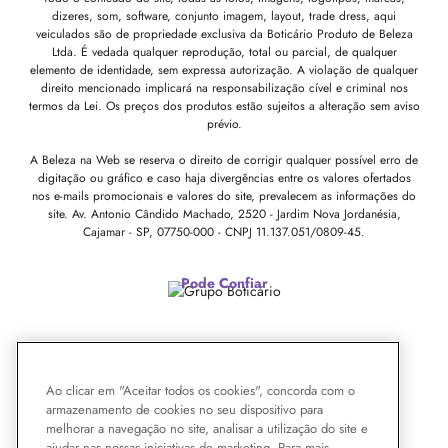
dizeres, som, software, conjunto imagem, layout, trade dress, aqui
veiculados são de propriedade exclusiva da Boticário Produto de Beleza
Ltda. É vedada qualquer reprodução, total ou parcial, de qualquer
elemento de identidade, sem expressa autorização. A violação de qualquer
direito mencionado implicará na responsabilização cível e criminal nos
termos da Lei. Os preços dos produtos estão sujeitos a alteração sem aviso
prévio.
A Beleza na Web se reserva o direito de corrigir qualquer possível erro de
digitação ou gráfico e caso haja divergências entre os valores ofertados
nos e-mails promocionais e valores do site, prevalecem as informações do
site.
Av. Antonio Cândido Machado, 2520 - Jardim Nova Jordanésia,
Cajamar - SP, 07750-000 -
CNPJ 11.137.051/0809-45.
Pode Confiar
Ao clicar em "Aceitar todos os cookies", concorda com o
armazenamento de cookies no seu dispositivo para
melhorar a navegação no site, analisar a utilização do site e
ajudar nas nossas iniciativas de marketing. Para mais