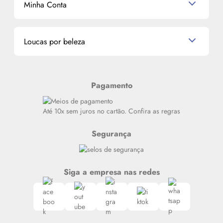
Minha Conta
La Vie Est Belle Lancôme
Quem somos
Miniaturas de Perfumes
Promoções de cupons
Dados Pessoais
Miniaturas de Produtos de Cabelo
Loucas por beleza
Meus endereços
Alterar Senha
Últimas
Meus Pedidos
Resenhas
Pagamento
Alto luxo
Siga nosso canal no Whatsapp
Até 10x sem juros no cartão. Confira as regras
Segurança
Siga a empresa nas redes