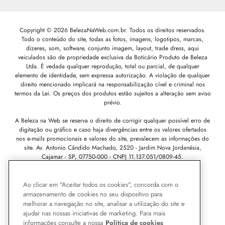
Copyright © 2026 BelezaNaWeb.com.br. Todos os direitos reservados.
Todo o conteúdo do site, todas as fotos, imagens, logotipos, marcas,
dizeres, som, software, conjunto imagem, layout, trade dress, aqui
veiculados são de propriedade exclusiva da Boticário Produto de Beleza
Ltda. É vedada qualquer reprodução, total ou parcial, de qualquer
elemento de identidade, sem expressa autorização. A violação de qualquer
direito mencionado implicará na responsabilização cível e criminal nos
termos da Lei. Os preços dos produtos estão sujeitos a alteração sem aviso
prévio.
A Beleza na Web se reserva o direito de corrigir qualquer possível erro de
digitação ou gráfico e caso haja divergências entre os valores ofertados
nos e-mails promocionais e valores do site, prevalecem as informações do
site.
Av. Antonio Cândido Machado, 2520 - Jardim Nova Jordanésia,
Cajamar - SP, 07750-000 -
CNPJ 11.137.051/0809-45.
Pode Confiar
Ao clicar em "Aceitar todos os cookies", concorda com o
armazenamento de cookies no seu dispositivo para
melhorar a navegação no site, analisar a utilização do site e
ajudar nas nossas iniciativas de marketing. Para mais
informações consulte a nossa
Politica de cookies