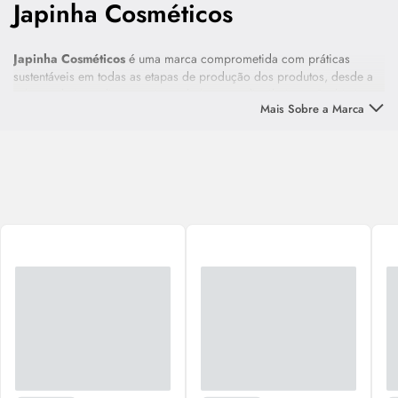
Japinha Cosméticos
Japinha Cosméticos
é uma marca comprometida com práticas
sustentáveis em todas as etapas de produção dos produtos, desde a
seleção de ingredientes até a embalagem e distribuição. O objetivo
Mais Sobre a Marca
da marca não é apenas ajudar os clientes a alcançarem sua melhor
aparência, mas também cuidar do meio ambiente e das comunidades
onde operam.
Seja você um profissional de salão de beleza ou um consumidor em
busca dos melhores produtos para seus cuidados pessoais, a
Japinha Cosméticos
está aqui para atender às suas necessidades e
superar suas expectativas.
Convidamos você a experimentar e conhecer as linhas de cosméticos
e descobrir a diferença que a Japinha Cosméticos pode fazer em sua
rotina de beleza.