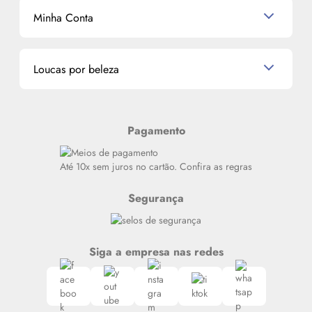
Mascavo
Cupom de Desconto
Nossas lojas
Minha Conta
La Vie Est Belle Lancôme
Quem somos
Miniaturas de Perfumes
Promoções de cupons
Dados Pessoais
Miniaturas de Produtos de Cabelo
Loucas por beleza
Meus endereços
Alterar Senha
Últimas
Meus Pedidos
Resenhas
Pagamento
Alto luxo
Siga nosso canal no Whatsapp
Até 10x sem juros no cartão. Confira as regras
Segurança
Siga a empresa nas redes