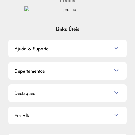
Links Úteis
Ajuda & Suporte
Relacionamento com o Cliente
Departamentos
Política de Devolução
Política de Privacidade
Produtos para Cabelo
Proteja-se Contra Fraudes
Destaques
Perfumes
Preferências de Cookies
Maquiagem
Consumidor.gov.br
Semana do Consumidor 2026
Skincare
Código de defesa do consumidor
Em Alta
Alto Luxo
Corpo e Banho
Termos de Uso
Perfumes Árabes
Cronograma Capilar
Mapa do Site
Shampoo
K-Beauty e J-Beauty
Dermocosméticos
Outlet