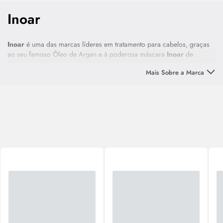
Inoar
Inoar
é uma das marcas líderes em tratamento para cabelos, graças
ao seu famoso Óleo de Argan e à poderosa máscara
Inoar
de
Macadâmia. Desde sua fundação, em 2002, causa frisson com
Mais Sobre a Marca
matérias-primas exóticas, ingredientes naturais e tecnologia de ponta.
Não à toa,
Inoar
foi a marca que tornou acessível o Óleo de Argan
no Brasil, que, ainda hoje, é um dos mais vendidos.
O shampoo
Inoar
está entre os mais procurados do mercado, assim
como os produtos especialmente desenvolvidos para a reparação de
cabelos danificados ou com química. Cada linha
Inoar
é única e
atende a necessidades específicas dos mais diferentes públicos do
mercado de beleza. Conheça todas elas agora mesmo e descubra a
que mais se adequa a você!