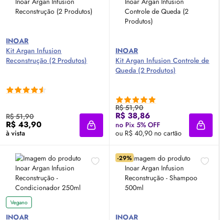
INOAR
Kit Argan Infusion
INOAR
Reconstrução (2 Produtos)
Kit Argan Infusion Controle de
Queda (2 Produtos)
R$ 51,90
R$ 38,86
R$ 51,90
R$ 43,90
no Pix 5% OFF
Adicionar à sacola
Adici
à vista
ou R$ 40,90 no cartão
-29%
Vegano
INOAR
INOAR