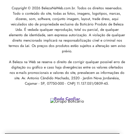
Copyright © 2026 BelezaNaWeb.com.br. Todos os direitos reservados.
Todo o conteúdo do site, todas as fotos, imagens, logotipos, marcas,
dizeres, som, software, conjunto imagem, layout, trade dress, aqui
veiculados são de propriedade exclusiva da Boticário Produto de Beleza
Ltda. É vedada qualquer reprodução, total ou parcial, de qualquer
elemento de identidade, sem expressa autorização. A violação de qualquer
direito mencionado implicará na responsabilização cível e criminal nos
termos da Lei. Os preços dos produtos estão sujeitos a alteração sem aviso
prévio.
A Beleza na Web se reserva o direito de corrigir qualquer possível erro de
digitação ou gráfico e caso haja divergências entre os valores ofertados
nos e-mails promocionais e valores do site, prevalecem as informações do
site.
Av. Antonio Cândido Machado, 2520 - Jardim Nova Jordanésia,
Cajamar - SP, 07750-000 -
CNPJ 11.137.051/0809-45.
Pode Confiar