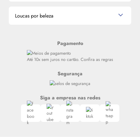
Miniaturas de Perfumes
Promoções de cupons
Dados Pessoais
Miniaturas de Produtos de Cabelo
Loucas por beleza
Meus endereços
Alterar Senha
Últimas
Meus Pedidos
Resenhas
Pagamento
Alto luxo
Siga nosso canal no Whatsapp
Até 10x sem juros no cartão. Confira as regras
Segurança
Siga a empresa nas redes