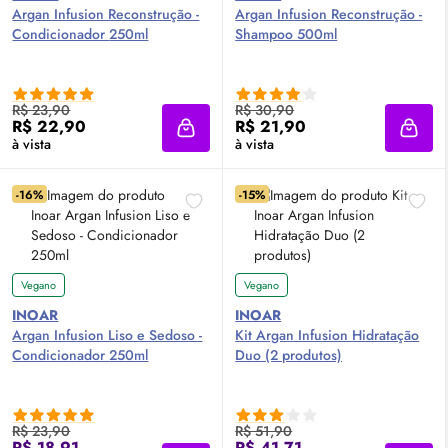
Argan Infusion Reconstrução -
Argan Infusion Reconstrução -
Condicionador 250ml
Shampoo 500ml
R$ 23,90
R$ 30,90
R$ 22,90
R$ 21,90
Adicionar à sacola
Adici
à vista
à vista
-16%
-15%
Vegano
Vegano
INOAR
INOAR
Argan Infusion Liso e Sedoso -
Kit Argan Infusion Hidratação
Condicionador 250ml
Duo (2 produtos)
R$ 23,90
R$ 51,90
R$ 18,91
R$ 41,71