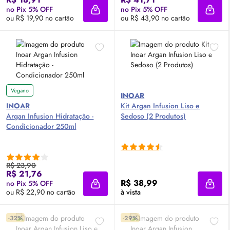
no Pix 5% OFF
no Pix 5% OFF
Adicionar à sacola
Adici
ou R$ 19,90 no cartão
ou R$ 43,90 no cartão
Vegano
INOAR
INOAR
Kit Argan Infusion Liso e
Argan Infusion Hidratação -
Sedoso (2 Produtos)
Condicionador 250ml
R$ 23,90
R$ 21,76
R$ 38,99
no Pix 5% OFF
Adicionar à sacola
Adici
ou R$ 22,90 no cartão
à vista
-32%
-29%