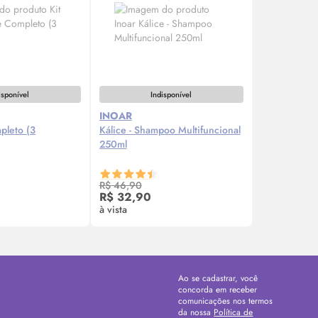
isponível
Indisponível
INOAR
pleto (3
Kálice - Shampoo Multifuncional
250ml
ise-me
Avise-me
R$ 46,90
R$ 32,90
à vista
Ao se cadastrar, você
concorda em receber
comunicações nos termos
da nossa
Política de