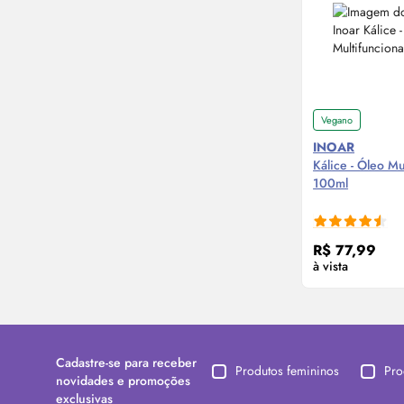
Vegano
INOAR
Kálice - Óleo Mu
100ml
Compre
R$ 77,99
à vista
Cadastre-se para receber
Produtos femininos
Pro
novidades e promoções
exclusivas