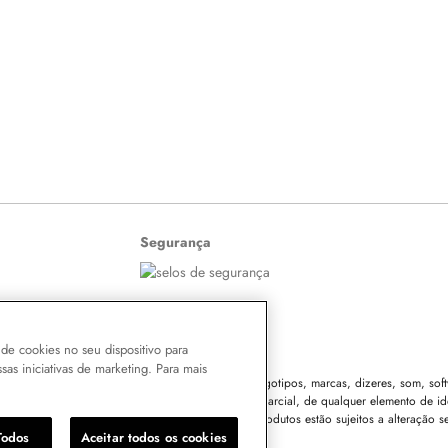
Segurança
de cookies no seu dispositivo para
ssas iniciativas de marketing. Para mais
 o conteúdo do site, todas as fotos, imagens, logotipos, marcas, dizeres, som, softw
eza Ltda. É vedada qualquer reprodução, total ou parcial, de qualquer elemento de id
vel e criminal nos termos da Lei. Os preços dos produtos estão sujeitos a alteração s
Todos
Aceitar todos os cookies