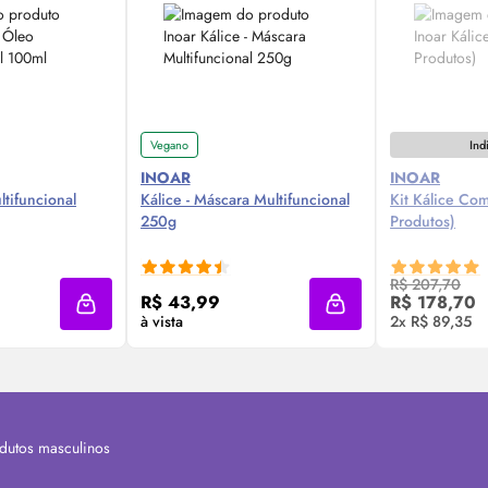
Vegano
Ind
INOAR
INOAR
ltifuncional
Kálice - Máscara Multifuncional
Kit Kálice Com
250g
Produtos)
 Agora ❯
Compre Agora ❯
Av
R$ 207,70
R$ 43,99
R$ 178,70
Adicionar à sacola
Adicionar à sacola
à vista
2x R$ 89,35
dutos masculinos