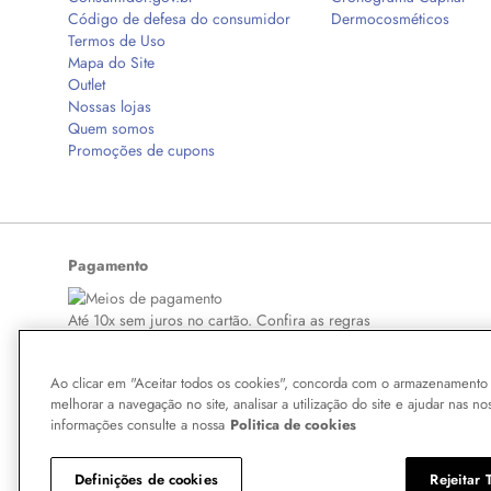
Código de defesa do consumidor
Dermocosméticos
Termos de Uso
Mapa do Site
Outlet
Nossas lojas
Quem somos
Promoções de cupons
Pagamento
Até 10x sem juros no cartão. Confira as regras
Ao clicar em "Aceitar todos os cookies", concorda com o armazenamento 
melhorar a navegação no site, analisar a utilização do site e ajudar nas no
Copyright © 2026 BelezaNaWeb.com.br. Todos os direitos reservados. Todo
informações consulte a nossa
Politica de cookies
aqui veiculados são de propriedade exclusiva da Boticário Produto de Bel
violação de qualquer direito mencionado implicará na responsabilização cí
Definições de cookies
Rejeitar 