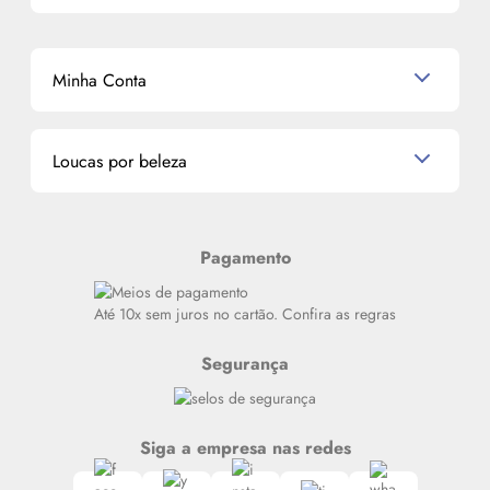
Perfumes Árabes
Cronograma Capilar
Mapa do Site
Shampoo
K-Beauty e J-Beauty
Dermocosméticos
Outlet
Mascavo
Cupom de Desconto
Nossas lojas
Minha Conta
La Vie Est Belle Lancôme
Quem somos
Miniaturas de Perfumes
Promoções de cupons
Dados Pessoais
Miniaturas de Produtos de Cabelo
Loucas por beleza
Meus endereços
Alterar Senha
Últimas
Meus Pedidos
Resenhas
Pagamento
Alto luxo
Siga nosso canal no Whatsapp
Até 10x sem juros no cartão. Confira as regras
Segurança
Siga a empresa nas redes