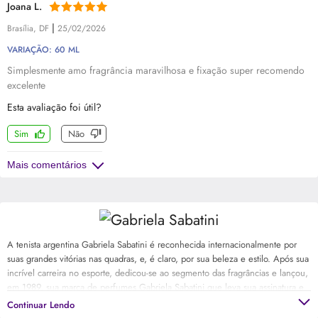
Joana L.
|
Brasília, DF
25/02/2026
VARIAÇÃO: 60 ML
Simplesmente amo fragrância maravilhosa e fixação super recomendo
excelente
Esta avaliação foi útil?
Sim
Não
Mais comentários
A tenista argentina Gabriela Sabatini é reconhecida internacionalmente por
suas grandes vitórias nas quadras, e, é claro, por sua beleza e estilo. Após sua
incrível carreira no esporte, dedicou-se ao segmento das fragrâncias e lançou,
em 1989, sua marca de perfumes Gabriela Sabatini que leva sua assinatura e
é sucesso de vendas até hoje em todo o mundo.
Continuar Lendo