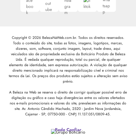
Copyright © 2026 BelezaNaWeb.com.br. Todos os direitos reservados.
Todo o conteúdo do site, todas as fotos, imagens, logotipos, marcas,
dizeres, som, software, conjunto imagem, layout, trade dress, aqui
veiculados são de propriedade exclusiva da Boticário Produto de Beleza
Ltda. É vedada qualquer reprodução, total ou parcial, de qualquer
elemento de identidade, sem expressa autorização. A violação de qualquer
direito mencionado implicará na responsabilização cível e criminal nos
termos da Lei. Os preços dos produtos estão sujeitos a alteração sem aviso
prévio.
A Beleza na Web se reserva o direito de corrigir qualquer possível erro de
digitação ou gráfico e caso haja divergências entre os valores ofertados
nos e-mails promocionais e valores do site, prevalecem as informações do
site.
Av. Antonio Cândido Machado, 2520 - Jardim Nova Jordanésia,
Cajamar - SP, 07750-000 -
CNPJ 11.137.051/0809-45.
Pode Confiar