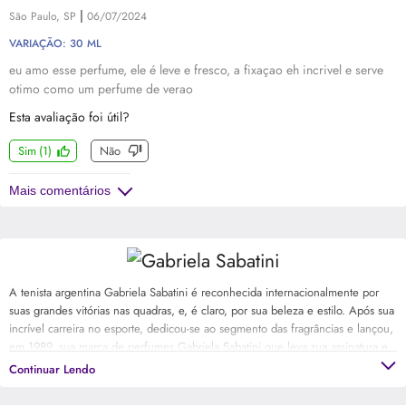
|
São Paulo, SP
06/07/2024
VARIAÇÃO: 30 ML
eu amo esse perfume, ele é leve e fresco, a fixaçao eh incrivel e serve
otimo como um perfume de verao
Esta avaliação foi útil?
Sim
(
1
)
Não
Mais comentários
A tenista argentina Gabriela Sabatini é reconhecida internacionalmente por
suas grandes vitórias nas quadras, e, é claro, por sua beleza e estilo. Após sua
incrível carreira no esporte, dedicou-se ao segmento das fragrâncias e lançou,
em 1989, sua marca de perfumes Gabriela Sabatini que leva sua assinatura e
é sucesso de vendas até hoje em todo o mundo.
Continuar Lendo