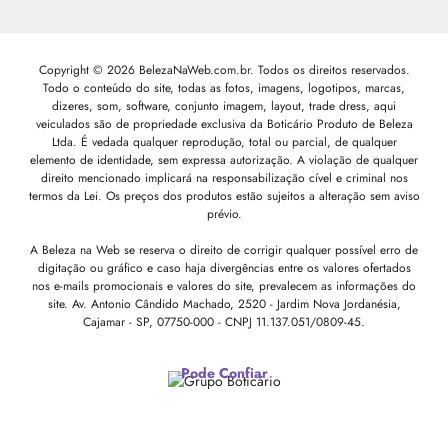
Copyright © 2026 BelezaNaWeb.com.br. Todos os direitos reservados.
Todo o conteúdo do site, todas as fotos, imagens, logotipos, marcas,
dizeres, som, software, conjunto imagem, layout, trade dress, aqui
veiculados são de propriedade exclusiva da Boticário Produto de Beleza
Ltda. É vedada qualquer reprodução, total ou parcial, de qualquer
elemento de identidade, sem expressa autorização. A violação de qualquer
direito mencionado implicará na responsabilização cível e criminal nos
termos da Lei. Os preços dos produtos estão sujeitos a alteração sem aviso
prévio.
A Beleza na Web se reserva o direito de corrigir qualquer possível erro de
digitação ou gráfico e caso haja divergências entre os valores ofertados
nos e-mails promocionais e valores do site, prevalecem as informações do
site.
Av. Antonio Cândido Machado, 2520 - Jardim Nova Jordanésia,
Cajamar - SP, 07750-000 -
CNPJ 11.137.051/0809-45.
Pode Confiar