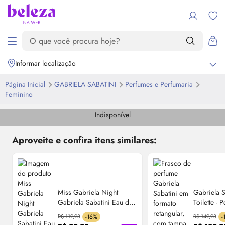
Informar localização
Página Inicial
GABRIELA SABATINI
Perfumes e Perfumaria
Feminino
Indisponível
Aproveite e confira itens similares:
Miss Gabriela Night
Gabriela 
Gabriela Sabatini
Eau de
Toilette
- P
Toilette
- Perfume
Feminino 
R$ 119,98
-16%
R$ 149,98
-
Feminino 30ml