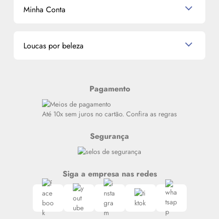
Mascavo
Cupom de Desconto
Nossas lojas
Minha Conta
La Vie Est Belle Lancôme
Quem somos
Miniaturas de Perfumes
Promoções de cupons
Dados Pessoais
Miniaturas de Produtos de Cabelo
Loucas por beleza
Meus endereços
Alterar Senha
Últimas
Meus Pedidos
Resenhas
Pagamento
Alto luxo
Siga nosso canal no Whatsapp
Até 10x sem juros no cartão. Confira as regras
Segurança
Siga a empresa nas redes