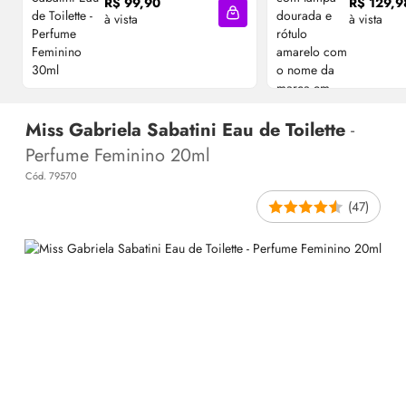
R$ 99,90
R$ 129,9
à vista
à vista
Adicionar à sacola
Miss Gabriela Sabatini Eau de Toilette
-
Perfume Feminino 20ml
Cód. 79570
(47)