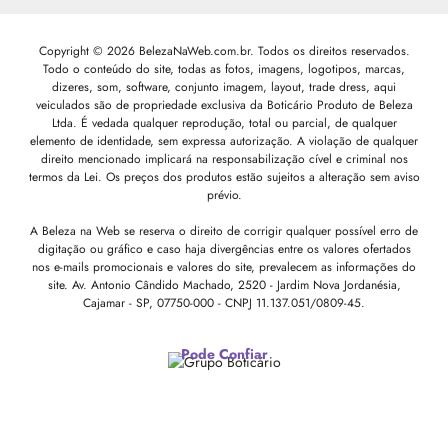
Copyright © 2026 BelezaNaWeb.com.br. Todos os direitos reservados.
Todo o conteúdo do site, todas as fotos, imagens, logotipos, marcas,
dizeres, som, software, conjunto imagem, layout, trade dress, aqui
veiculados são de propriedade exclusiva da Boticário Produto de Beleza
Ltda. É vedada qualquer reprodução, total ou parcial, de qualquer
elemento de identidade, sem expressa autorização. A violação de qualquer
direito mencionado implicará na responsabilização cível e criminal nos
termos da Lei. Os preços dos produtos estão sujeitos a alteração sem aviso
prévio.
A Beleza na Web se reserva o direito de corrigir qualquer possível erro de
digitação ou gráfico e caso haja divergências entre os valores ofertados
nos e-mails promocionais e valores do site, prevalecem as informações do
site.
Av. Antonio Cândido Machado, 2520 - Jardim Nova Jordanésia,
Cajamar - SP, 07750-000 -
CNPJ 11.137.051/0809-45.
Pode Confiar