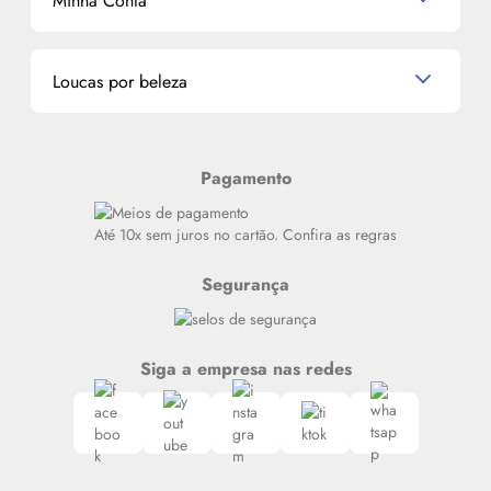
Minha Conta
La Vie Est Belle Lancôme
Quem somos
Miniaturas de Perfumes
Promoções de cupons
Dados Pessoais
Miniaturas de Produtos de Cabelo
Loucas por beleza
Meus endereços
Alterar Senha
Últimas
Meus Pedidos
Resenhas
Pagamento
Alto luxo
Siga nosso canal no Whatsapp
Até 10x sem juros no cartão. Confira as regras
Segurança
Siga a empresa nas redes