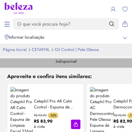
Informar localização
Página Inicial
CETAPHIL
Oil
Control | Pele Oleosa
Indisponível
Aproveite e confira itens similares:
Cetaphil Pro AR Calm
Cetaphil 
Control - Espuma de
Dermocont
Limpeza Facial 236ml
- Espuma 
R$ 93,90
-10%
R$ 93,90
-
Facial 23
R$ 83,90
R$ 82,90
à vista
à vista
Adicionar à sacola