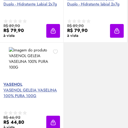
Duplo - Hidratante Labial 2x7g
Duplo - Hidratante labial 2x7g
R$ 89,90
R$ 89,90
R$ 79,90
R$ 79,90
Adicionar à sacola
Adici
à vista
à vista
VASENOL
VASENOL GELEIA VASELINA
100% PURA 100G
R$ 46,92
R$ 44,80
Adicionar à sacola
à vista