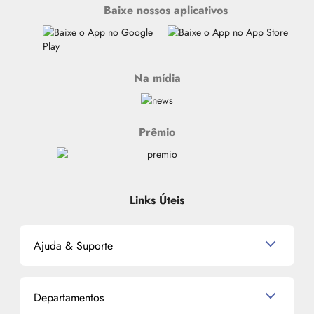
Baixe nossos aplicativos
Na mídia
Prêmio
Links Úteis
Ajuda & Suporte
Relacionamento com o Cliente
Departamentos
Política de Devolução