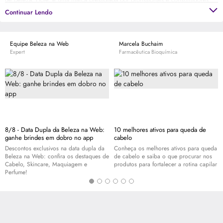
em todo o Brasil. E possui uma linha completa de cuidados e tratamentos para
Continuar Lendo
os diversos tipos de cabelos, assim como para pele.
Equipe Beleza na Web
Marcela Buchaim
Expert
Farmacêutica Bioquímica
8/8 - Data Dupla da Beleza na Web:
10 melhores ativos para queda de
ganhe brindes em dobro no app
cabelo
Descontos exclusivos na data dupla da
Conheça os melhores ativos para queda
Beleza na Web: confira os destaques de
de cabelo e saiba o que procurar nos
Cabelo,
Skincare
, Maquiagem e
produtos para fortalecer a rotina capilar
Perfume!