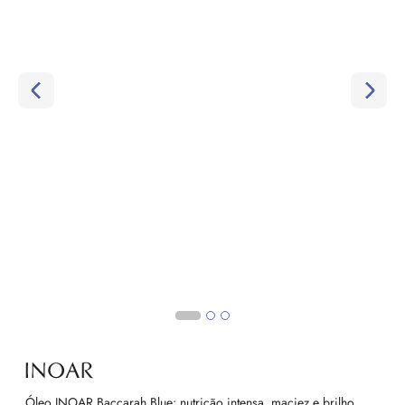
Óleo INOAR Baccarah Blue: nutrição intensa, maciez e brilho