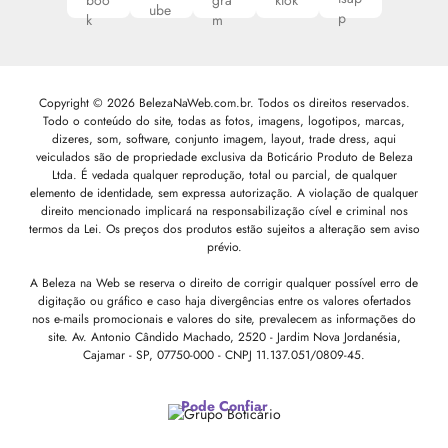
Copyright © 2026 BelezaNaWeb.com.br. Todos os direitos reservados.
Todo o conteúdo do site, todas as fotos, imagens, logotipos, marcas,
dizeres, som, software, conjunto imagem, layout, trade dress, aqui
veiculados são de propriedade exclusiva da Boticário Produto de Beleza
Ltda. É vedada qualquer reprodução, total ou parcial, de qualquer
elemento de identidade, sem expressa autorização. A violação de qualquer
direito mencionado implicará na responsabilização cível e criminal nos
termos da Lei. Os preços dos produtos estão sujeitos a alteração sem aviso
prévio.
A Beleza na Web se reserva o direito de corrigir qualquer possível erro de
digitação ou gráfico e caso haja divergências entre os valores ofertados
nos e-mails promocionais e valores do site, prevalecem as informações do
site.
Av. Antonio Cândido Machado, 2520 - Jardim Nova Jordanésia,
Cajamar - SP, 07750-000 -
CNPJ 11.137.051/0809-45.
Pode Confiar