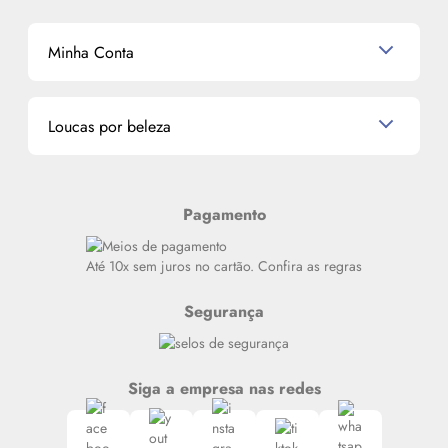
Shampoo
K-Beauty e J-Beauty
Dermocosméticos
Outlet
Mascavo
Cupom de Desconto
Nossas lojas
Minha Conta
La Vie Est Belle Lancôme
Quem somos
Miniaturas de Perfumes
Promoções de cupons
Dados Pessoais
Miniaturas de Produtos de Cabelo
Loucas por beleza
Meus endereços
Alterar Senha
Últimas
Meus Pedidos
Resenhas
Pagamento
Alto luxo
Siga nosso canal no Whatsapp
Até 10x sem juros no cartão. Confira as regras
Segurança
Siga a empresa nas redes