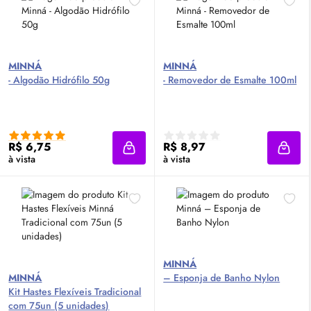
MINNÁ
MINNÁ
- Algodão Hidrófilo 50g
- Removedor de Esmalte 100ml
R$ 6,75
R$ 8,97
Adicionar à sacola
Adici
à vista
à vista
MINNÁ
MINNÁ
– Esponja de Banho Nylon
Kit Hastes Flexíveis Tradicional
com 75un (5 unidades)