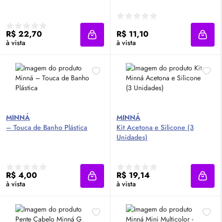
R$ 22,70
R$ 11,10
Adicionar à sacola
Adici
à vista
à vista
MINNÁ
MINNÁ
– Touca de Banho Plástica
Kit Acetona e Silicone (3
Unidades)
R$ 4,00
R$ 19,14
Adicionar à sacola
Adici
à vista
à vista