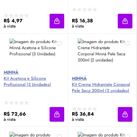
R$ 4,97
R$ 16,38
Adicionar à sacola
Adici
à vista
à vista
MINNÁ
Kit Acetona e Silicone
MINNÁ
Profissional (3 Unidades)
Kit Creme Hidrantate Corporal
Pele Seca 200ml (2 unidades)
R$ 72,66
R$ 36,84
Adicionar à sacola
Adici
à vista
à vista