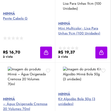
MINNÁ
Pente Cabelo G
MINNÁ
Mini Multicolor - Lixa Para
Unhas 9cm (100 Unidades)
R$ 16,70
R$ 19,37
Adicionar à sacola
Adici
à vista
à vista
MINNÁ
MINNÁ
Kit Algodão Bola 50g (3
– Água Oxigenada Cremosa
unidades)
20 Volumes 70ml