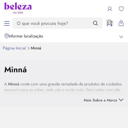
Informar localização
Página Inicial
Minná
Destaque
Minná
A
Minná
conta com uma grande variedade de produtos de cuidados
pessoais para as unhas, pele, pés e muito mais, fabricados com alta
qualidade, mas sem deixar o preço justo e que cabe no bolso de
Mais Sobre a Marca
lado.
Descubra os produtos da
Minná
e complete a sua rotina de
cuidados!