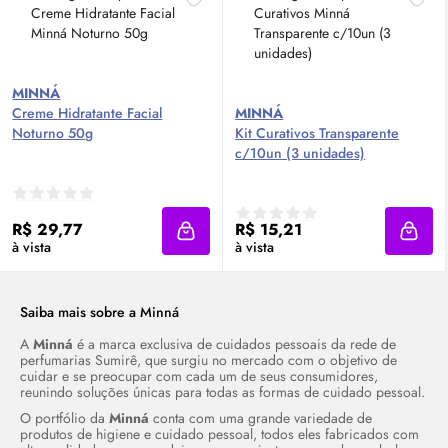
MINNÁ
Creme Hidratante Facial
MINNÁ
Noturno 50g
Kit Curativos Transparente
c/10un (3 unidades)
R$ 29,77
R$ 15,21
Adicionar à sacola
Adici
à vista
à vista
Saiba mais sobre a Minná
A
Minná
é a marca exclusiva de cuidados pessoais da rede de
perfumarias Sumirê, que surgiu no mercado com o objetivo de
cuidar e se preocupar com cada um de seus consumidores,
reunindo soluções únicas para todas as formas de cuidado pessoal.
O portfólio da
Minná
conta com uma grande variedade de
produtos de higiene e cuidado pessoal, todos eles fabricados com