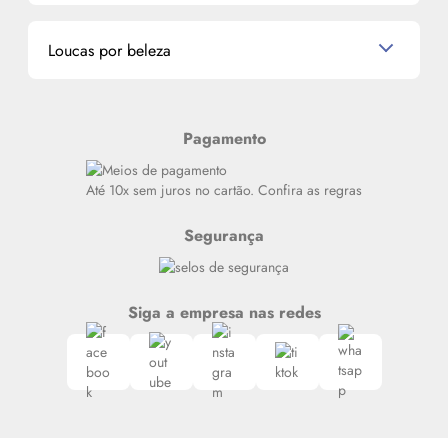
Miniaturas de Perfumes
Promoções de cupons
Dados Pessoais
Miniaturas de Produtos de Cabelo
Loucas por beleza
Meus endereços
Alterar Senha
Últimas
Meus Pedidos
Resenhas
Pagamento
Alto luxo
Siga nosso canal no Whatsapp
Até 10x sem juros no cartão. Confira as regras
Segurança
Siga a empresa nas redes