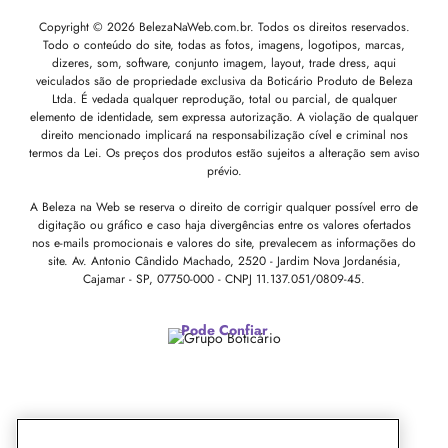
Copyright © 2026 BelezaNaWeb.com.br. Todos os direitos reservados.
Todo o conteúdo do site, todas as fotos, imagens, logotipos, marcas,
dizeres, som, software, conjunto imagem, layout, trade dress, aqui
veiculados são de propriedade exclusiva da Boticário Produto de Beleza
Ltda. É vedada qualquer reprodução, total ou parcial, de qualquer
elemento de identidade, sem expressa autorização. A violação de qualquer
direito mencionado implicará na responsabilização cível e criminal nos
termos da Lei. Os preços dos produtos estão sujeitos a alteração sem aviso
prévio.
A Beleza na Web se reserva o direito de corrigir qualquer possível erro de
digitação ou gráfico e caso haja divergências entre os valores ofertados
nos e-mails promocionais e valores do site, prevalecem as informações do
site.
Av. Antonio Cândido Machado, 2520 - Jardim Nova Jordanésia,
Cajamar - SP, 07750-000 -
CNPJ 11.137.051/0809-45.
Pode Confiar