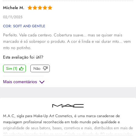
Michele M.
02/11/2025
COR: SOFT AND GENTLE
Perfeito. Vale cada centavo. Cobertura suave... mas se quiser mais
marcado é só sobrepor o produto. A cor é linda e vai durar mto... vem
mto no potinho.
Esta avaliação foi útil?
Sim
(
1
)
Não
Mais comentários
M.A.C, sigla para Make-Up Art Cosmetics, é uma marca canadense de
maquiagem profissional reconhecida em todo mundo pela qualidade e
originalidade de seus batons, bases, corretivos e mais, distribuídos em mais de
50 coleções lançadas todos os anos. Criada na década de 80 pelo maquiador