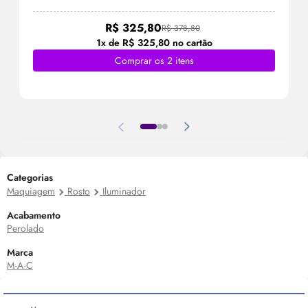
R$ 325,80
R$ 378,80
1x de R$ 325,80 no cartão
Comprar os 2 itens
Categorias
Maquiagem
Rosto
Iluminador
Acabamento
Perolado
Marca
M·A·C