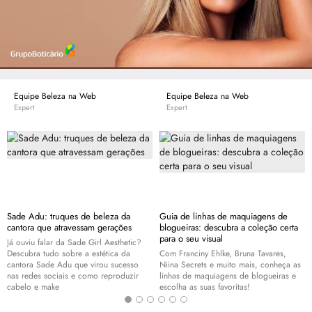
Equipe Beleza na Web
Equipe Beleza na Web
Expert
Expert
Sade Adu: truques de beleza da
Guia de linhas de maquiagens de
cantora que atravessam gerações
blogueiras: descubra a coleção certa
para o seu visual
Já ouviu falar da Sade Girl Aesthetic?
Descubra tudo sobre a estética da
Com Franciny Ehlke, Bruna Tavares,
cantora Sade Adu que virou sucesso
Niina Secrets e muito mais, conheça as
nas redes sociais e como reproduzir
linhas de maquiagens de blogueiras e
cabelo e
make
escolha as suas favoritas!