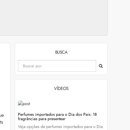
BUSCA
VÍDEOS
evitar
Perfumes importados para o Dia dos Pais: 18
Wella Colo
ue
fragrâncias para presentear
cabelo colo
ts
Veja opções de perfumes importados para o Dia
Descubra c