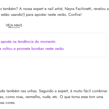
comum, e a boa notícia é que é possível tra
o barbeiro
minimizá-lo. Descubra como, aqui!
s também? A nossa expert e nail artist, Nayra Fachinetti, revelou a
 estão usando!) para apostar neste verão. Confira!
VEJA MAIS
: aposte na tendência do momento
a voltou e promete bombar neste verão
fragrâncias icônicas criadas
Kérastase Chronologiste: a resposta ao
envelhecimento dos fios, com o poder do 
berto Morillas criou
Conheça Kérastase Chronologiste, a linha 
avessam gerações. Veja uma
tecnologia de luxo e cuidado profundo pa
ra se apaixonar!
revitalizar os fios em um ritual completo
udo também nas unhas. Segundo a expert, é muito fácil combinar
pas, como rosa, vermelho, nude, etc. O que torna esse tom uma
as cores.