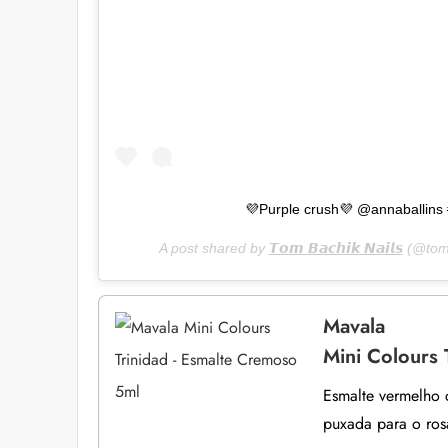
💜Purple crush💜 @annaballin
A post shared by
𝙏𝙤𝙢 𝘽𝙖𝙘𝙝𝙞𝙠 𝙉𝙖𝙞𝙡𝙨
(@tom
Mavala
Mini Colours 
Esmalte vermelho 
puxada para o ros