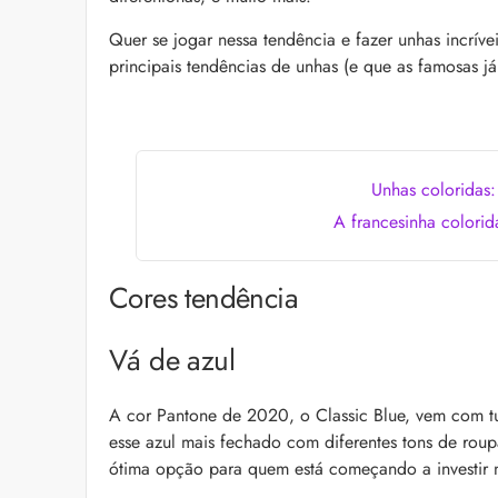
as recomendações d
Quer se jogar nessa tendência e fazer unhas incrívei
principais tendências de unhas (e que as famosas já
Unhas coloridas
A francesinha colorid
Alberto Morillas: 11 
pelo perfumista
Cores tendência
Icônico e versátil, Al
fragrâncias que atr
lista com 11 delas pa
Vá de azul
A cor Pantone de 2020, o Classic Blue, vem com t
esse azul mais fechado com diferentes tons de rou
ótima opção para quem está começando a investir n