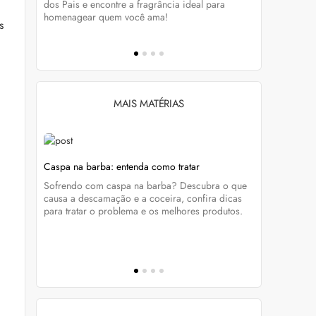
tá-lo e
dos Pais e encontre a fragrância ideal para
preservar a
homenagear quem você ama!
brilho dos
s
MAIS MATÉRIAS
Caspa na barba: entenda como tratar
Sade Adu: 
caviar
atravessam
Sofrendo com caspa na barba? Descubra o que
que une
Já ouviu fa
causa a descamação e a coceira, confira dicas
ra
tudo sobre 
para tratar o problema e os melhores produtos.
virou suce
reproduzir