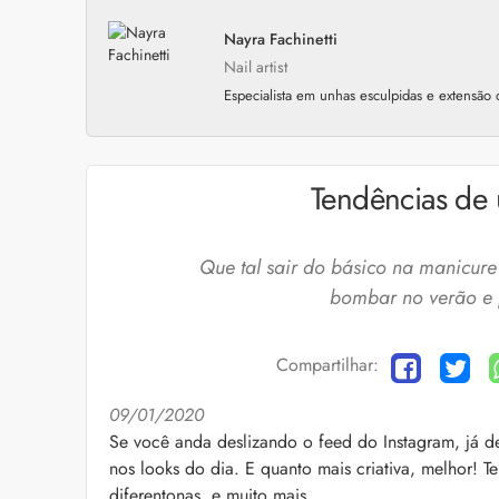
Nayra Fachinetti
Nail artist
Especialista em unhas esculpidas e extensão d
Tendências de
Que tal sair do básico na manicur
bombar no verão e 
Compartilhar:
09/01/2020
Cuidados com a barb
Se você anda deslizando o feed do Instagram, já d
nos looks do dia. E quanto mais criativa, melhor! T
O expert Willy Moral
barba para você inclu
diferentonas, e muito mais.