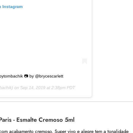
n Instagram
ytombachik 📷 by @brycescarlett
achik) on
Sep 14, 2019 at 2:38pm PDT
Paris - Esmalte Cremoso 5ml
com acabamento cremoso. Super vivo e alegre tem a tonalidade