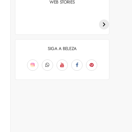
WEB STORIES
Penteados para
Tendências de
academia: dicas e
coloração capilar
inspiraçõess
para 2026
SIGA A BELEZA