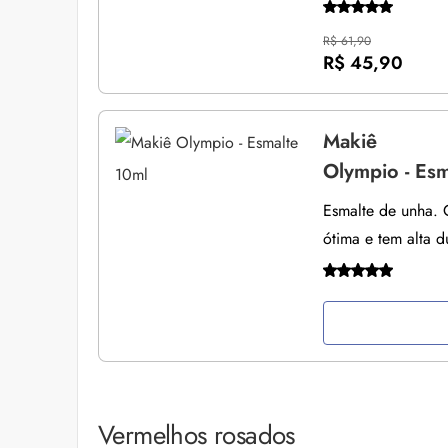
R$ 61,90
R$ 45,90
Makiê
Olympio - Esm
Esmalte de unha. 
ótima e tem alta d
Vermelhos rosados