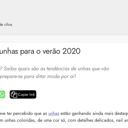
e cílios.
 unhas para o verão 2020
e? Saiba quais são as tendências de unhas que vão
prepare-se para ditar moda por aí!
Copiar link
a: 4 dicas e produtos
Queda de cabelo masculina: causas, como 
eve ter percebido que as
unhas
estão ganhando ainda mais destaq
e mais
em unhas coloridas, de uma cor só, com detalhes delicados, nail ar
es revela 5 cuidados com a
A queda de cabelo masculina é um quadro
ir no dia a dia. Veja quais