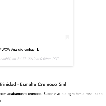
s #WCW #nailsbytombachik
bachik) on
Jul 17, 2019 at 9:09am PDT
Trinidad - Esmalte Cremoso 5ml
com acabamento cremoso. Super vivo e alegre tem a tonalidade
a.