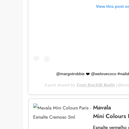
View this post o
@margotrobbie ❤️ @welovecoco #nailsb
A post shared by
𝙏𝙤𝙢 𝘽𝙖𝙘𝙝𝙞𝙠 𝙉𝙖𝙞𝙡𝙨
(@tomb
Mavala
Mini Colours 
Esmalte vermelho 