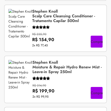
Stephen Knoll
Scalp Care Cleansing Conditioner -
Tratamento Capilar 500ml
R$ 235,90
R$ 154,90
Compre
2x
R$ 77,45
Stephen Knoll
Moisture & Repair Hydro Renew Mist -
Leave-in Spray 250ml
R$ 314,90
R$ 199,90
Compre
2x
R$ 99,95