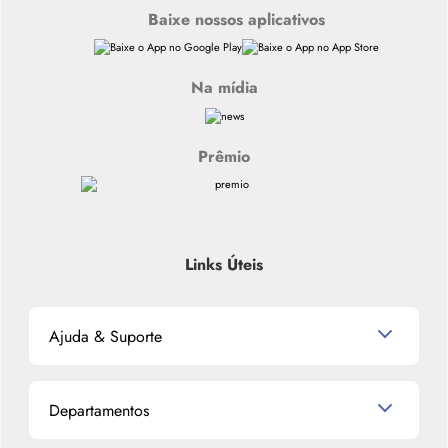
Baixe nossos aplicativos
Na mídia
Prêmio
Links Úteis
Ajuda & Suporte
Relacionamento com o Cliente
Departamentos
Política de Devolução
Política de Privacidade