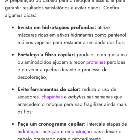
A preparação do cabelo para o retoque é essencial para
garantir resultados satisfatórios e evitar danos. Confira
algumas dicas:
Invista em hidratações profundas:
utilize
máscaras ricas em ativos hidratantes como pantenol
e óleos vegetais para restaurar a umidade dos fios;
Fortaleça a fibra capilar:
produtos com queratina
ou aminoácidos ajudam a repor
proteínas
perdidas
e prevenir a quebra durante o processo de
descoloração;
Evite ferramentas de calor:
reduza o uso de
secadores,
chapinhas
e
babyliss
nas semanas que
antecedem o retoque para não fragilizar ainda mais
os fios;
Faça um cronograma capilar:
intercale etapas de
hidratação
,
nutrição
e
reconstrução
para deixar o
cabelo preparado para o procedimento.