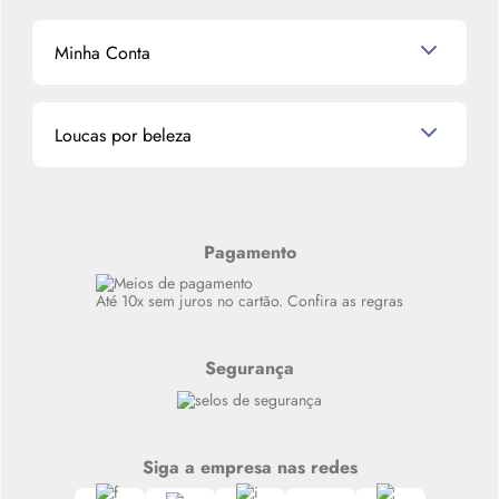
Shampoo
K-Beauty e J-Beauty
Dermocosméticos
Outlet
Mascavo
Cupom de Desconto
Nossas lojas
Minha Conta
La Vie Est Belle Lancôme
Quem somos
Miniaturas de Perfumes
Promoções de cupons
Dados Pessoais
Miniaturas de Produtos de Cabelo
Loucas por beleza
Meus endereços
Alterar Senha
Últimas
Meus Pedidos
Resenhas
Alto luxo
Pagamento
Siga nosso canal no Whatsapp
Até 10x sem juros no cartão. Confira as regras
Segurança
Siga a empresa nas redes