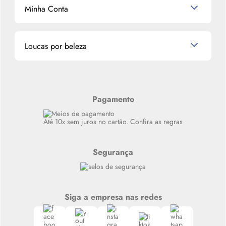
Mascavo
Cupom de Desconto
Nossas lojas
Minha Conta
La Vie Est Belle Lancôme
Quem somos
Miniaturas de Perfumes
Promoções de cupons
Dados Pessoais
Miniaturas de Produtos de Cabelo
Loucas por beleza
Meus endereços
Alterar Senha
Últimas
Meus Pedidos
Resenhas
Alto luxo
Pagamento
Siga nosso canal no Whatsapp
Até 10x sem juros no cartão. Confira as regras
Segurança
Siga a empresa nas redes