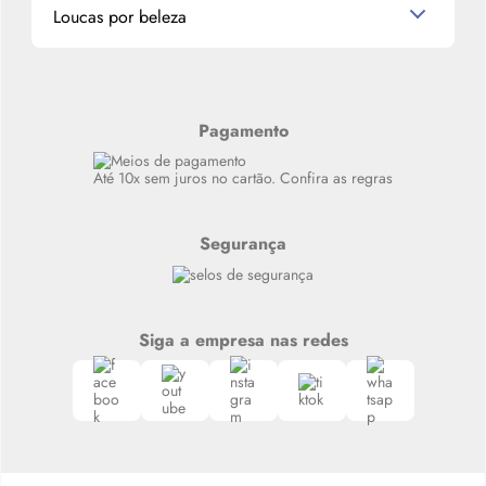
Miniaturas de Produtos de Cabelo
Loucas por beleza
Meus endereços
Alterar Senha
Últimas
Meus Pedidos
Resenhas
Alto luxo
Pagamento
Siga nosso canal no Whatsapp
Até 10x sem juros no cartão. Confira as regras
Segurança
Siga a empresa nas redes