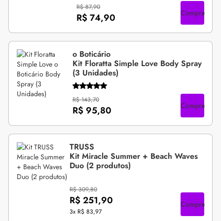
R$ 87,90
Compre
R$ 74,90
o Boticário
Kit Floratta Simple Love Body Spray
(3 Unidades)
R$ 143,70
Compre
R$ 95,80
TRUSS
Kit Miracle Summer + Beach Waves
Duo (2 produtos)
R$ 309,80
R$ 251,90
Compre
3x
R$ 83,97