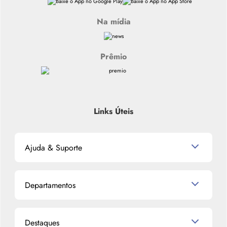
Na mídia
Prêmio
Links Úteis
Ajuda & Suporte
Relacionamento com o Cliente
Departamentos
Política de Devolução
Política de Privacidade
Produtos para Cabelo
Proteja-se Contra Fraudes
Destaques
Perfumes
Preferências de Cookies