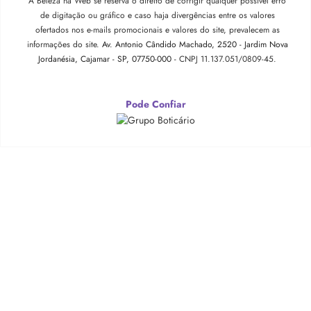
A Beleza na Web se reserva o direito de corrigir qualquer possível erro
de digitação ou gráfico e caso haja divergências entre os valores
ofertados nos e-mails promocionais e valores do site, prevalecem as
informações do site.
Av. Antonio Cândido Machado, 2520 - Jardim Nova
Jordanésia, Cajamar - SP, 07750-000 -
CNPJ 11.137.051/0809-45.
Pode Confiar