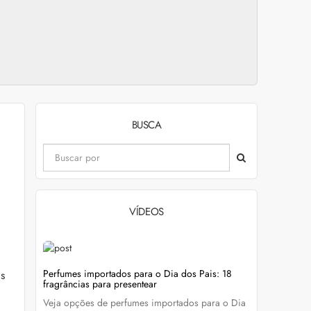
BUSCA
VÍDEOS
evitar
Perfumes importados para o Dia dos Pais: 18
Wella Colo
s
fragrâncias para presentear
cabelo colo
Veja opções de perfumes importados para o Dia
Descubra c