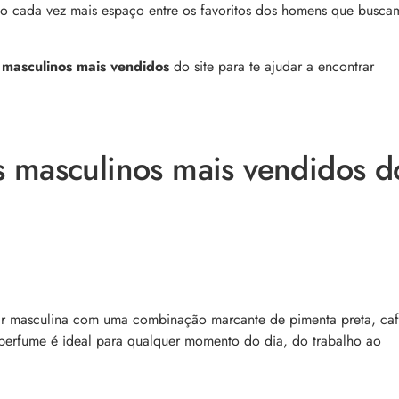
comum, e a boa notícia é que é possível tra
o barbeiro
ndo cada vez mais espaço entre os favoritos dos homens que busca
minimizá-lo. Descubra como, aqui!
masculinos mais vendidos
do site para te ajudar a encontrar
 masculinos mais vendidos d
 a tecnologia e como ela
Lançamentos da semana
cabelo
As últimas novidades e lançamentos de bel
aração profunda, entenda
que desembarcaram no site nesta semana.
e nos cabelos danificados e
aqui e confira!
tecnologia na rotina
ar masculina com uma combinação marcante de pimenta preta, ca
o perfume é ideal para qualquer momento do dia, do trabalho ao