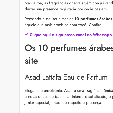
as recomendações d
Não à toa, as fragrâncias orientais vêm conquista
deixar sua presença registrada por onde passam.
Pensando nisso, reunimos os
10 perfumes árabes 
aquele que mais combina com você. Confira!
✅ Clique aqui e siga nosso canal no Whatsapp
Os 10 perfumes árabes
site
Bond Repair: o que é
reverte os danos do 
Com proposta de rep
Asad Lattafa Eau de Parfum
como Bond Repair ag
saiba como incluir a 
Elegante e envolvente, Asad é uma fragrância âmb
e notas doces de baunilha.
Intenso e sofisticado, 
jantar especial, impondo respeito e presença.