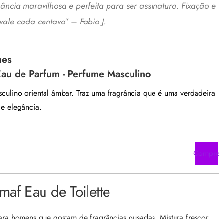
grância maravilhosa e perfeita para ser assinatura. Fixação e
 vale cada centavo
” – Fabio J.
mes
Eau de Parfum - Perfume Masculino
culino oriental âmbar. Traz uma fragrância que é uma verdadeira
de elegância.
Compr
af Eau de Toilette
ra homens que gostam de fragrâncias ousadas. Mistura frescor