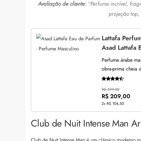
Avaliação de cliente:
“
Perfume incrível, fra
projeção top,
Lattafa Perfu
Asad Lattafa 
Perfume árabe mas
obra-prima cheia 
R$ 399,00
R$ 209,00
2x
R$ 104,50
Club de Nuit Intense Man Arm
Club de Nuit Intense Man é um clássico moderno pa