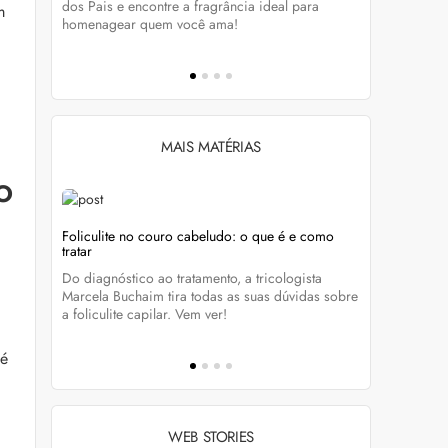
tá-lo e
dos Pais e encontre a fragrância ideal para
preservar a
m
homenagear quem você ama!
brilho dos
MAIS MATÉRIAS
o
Foliculite no couro cabeludo: o que é e como
Foliculite:
tratar
eza
Apesar de 
Do diagnóstico ao tratamento, a tricologista
 Clique
pode traze
Marcela Buchaim tira todas as suas dúvidas sobre
la com essa
a foliculite capilar. Vem ver!
fé
WEB STORIES