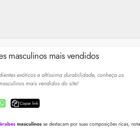
es masculinos mais vendidos
ientes exóticos e altíssima durabilidade, conheça os
asculinos mais vendidos do site!
Copiar link
a: 4 dicas e produtos
Queda de cabelo masculina: causas, como 
árabes
masculinos
se destacam por suas composições ricas, nota
e mais
es revela 5 cuidados com a
A queda de cabelo masculina é um quadro
ir no dia a dia. Veja quais