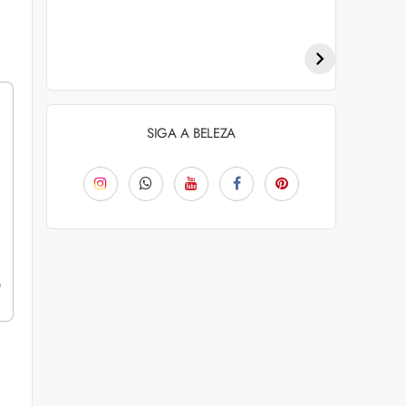
Penteados para
Tendências de
academia: dicas e
coloração capilar
inspiraçõess
para 2026
SIGA A BELEZA
e