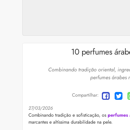
10 perfumes árab
Combinando tradição oriental, ingred
perfumes árabes m
Compartilhar:
27/03/2026
Cuidados com a barb
Combinando tradição e sofisticação, os
perfumes 
marcantes e altíssima durabilidade na pele.
O expert Willy Moral
barba para você inclu