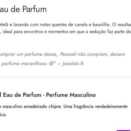
Eau de Parfum
ortelã e lavanda com notas quentes de canela e baunilha.
O result
, ideal para encontros e momentos em que a sedução faz parte d
mprar um perfume desse,. Pessoal não comprem, deixem
e perfume maravilhoso 🤩
” – Joseildo R.
l Eau de Parfum - Perfume Masculino
 masculino amadeirado chipre. Uma fragrância verdadeiramente
ica.