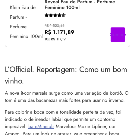
Reveal Eau de Parfum - Perfume
Feminino 100ml
R$ 1.523,46
R$ 1.171,89
Compre
10x
R$ 117,19
L’Officiel. Reportagem: Como um bom
vinho.
A nova it-cor marsala surge como uma variação de bordô. O
tom é uma das bacanezas mais fortes para usar no inverno.
Para colorir a boca com a tonalidade perfeita da vez, foi
indicado o delineador labial que permite um contorno
impecável:
bareMinerals
Marvelous Moxie Lipliner, cor
Amped. Para um look de arrasar, vale preencher a boca