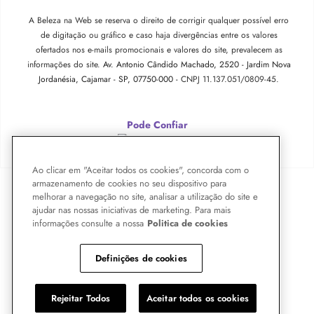
A Beleza na Web se reserva o direito de corrigir qualquer possível erro
de digitação ou gráfico e caso haja divergências entre os valores
ofertados nos e-mails promocionais e valores do site, prevalecem as
informações do site.
Av. Antonio Cândido Machado, 2520 - Jardim Nova
Jordanésia, Cajamar - SP, 07750-000 -
CNPJ 11.137.051/0809-45.
Pode Confiar
Ao clicar em "Aceitar todos os cookies", concorda com o
armazenamento de cookies no seu dispositivo para
melhorar a navegação no site, analisar a utilização do site e
ajudar nas nossas iniciativas de marketing. Para mais
informações consulte a nossa
Politica de cookies
Definições de cookies
Rejeitar Todos
Aceitar todos os cookies