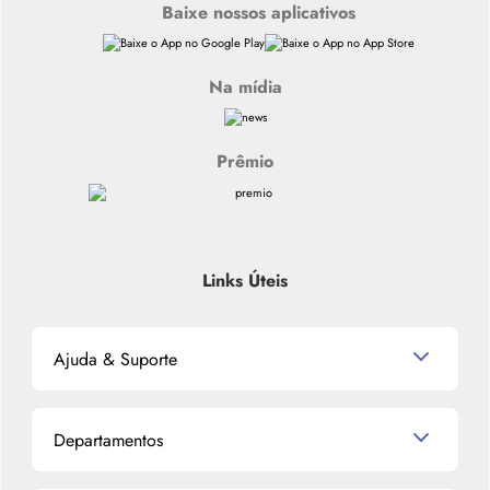
Baixe nossos aplicativos
Na mídia
Prêmio
Links Úteis
Ajuda & Suporte
Relacionamento com o Cliente
Departamentos
Política de Devolução
Política de Privacidade