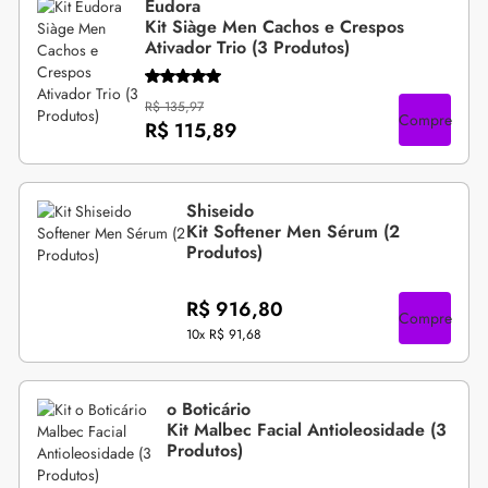
Eudora
Kit Siàge Men Cachos e Crespos
Ativador Trio (3 Produtos)
R$ 135,97
Compre
R$ 115,89
Shiseido
Kit Softener Men Sérum (2
Produtos)
R$ 916,80
Compre
10x
R$ 91,68
o Boticário
Kit Malbec Facial Antioleosidade (3
Produtos)