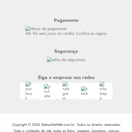
Últimas
Meus Pedidos
Resenhas
Alto luxo
Pagamento
Siga nosso canal no Whatsapp
Até 10x sem juros no cartão. Confira as regras
Segurança
Siga a empresa nas redes
Copyright © 2026 BelezaNaWeb.com.br. Todos os direitos reservados.
Todo o conteúdo do site, todas as fotos, imagens, logotipos, marcas,