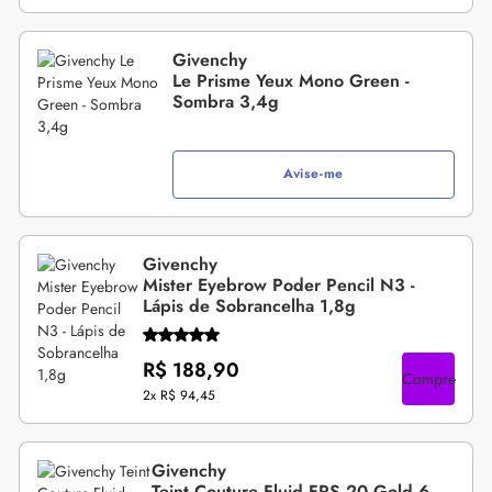
Givenchy
Le Prisme Yeux Mono Green -
Sombra 3,4g
Avise-me
Givenchy
Mister Eyebrow Poder Pencil N3 -
Lápis de Sobrancelha 1,8g
R$ 188,90
Compre
2x
R$ 94,45
Givenchy
Teint Couture Fluid FPS 20 Gold 6 -