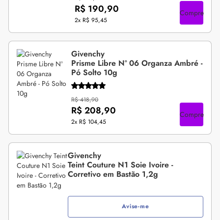
R$ 190,90
Compre
2x
R$ 95,45
Givenchy
Prisme Libre Nº 06 Organza Ambré -
Pó Solto 10g
R$ 418,90
R$ 208,90
Compre
2x
R$ 104,45
Givenchy
Teint Couture N1 Soie Ivoire -
Corretivo em Bastão 1,2g
Avise-me