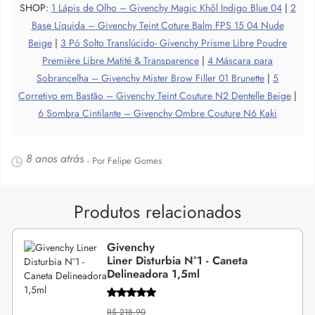
SHOP:
1 Lápis de Olho – Givenchy Magic Khôl Indigo Blue 04
|
2
Base Líquida – Givenchy Teint Coture Balm FPS 15 04 Nude
Beige
|
3 Pó Solto Translúcido- Givenchy Prisme Libre Poudre
Première Libre Matité & Transparence
|
4 Máscara para
Sobrancelha – Givenchy Mister Brow Filler 01 Brunette
|
5
Corretivo em Bastão – Givenchy Teint Couture N2 Dentelle Beige
|
6 Sombra Cintilante – Givenchy Ombre Couture N6 Kaki
8 anos atrás
- Por Felipe Gomes
Produtos relacionados
Givenchy
Liner Disturbia N°1 - Caneta
Delineadora 1,5ml
R$ 218,90