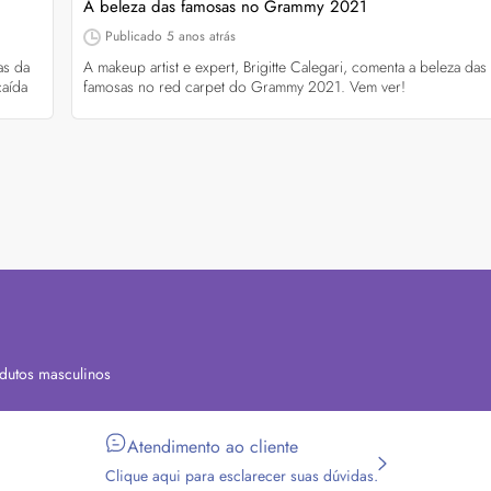
A beleza das famosas no Grammy 2021
Publicado
5 anos atrás
as da
A makeup artist e expert, Brigitte Calegari, comenta a beleza das
caída
famosas no red carpet do Grammy 2021. Vem ver!
dutos masculinos
Atendimento ao cliente
Clique aqui para esclarecer suas dúvidas.