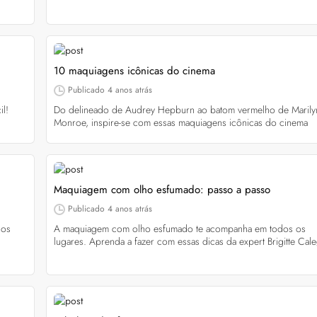
 a tecnologia e como ela
Lançamentos da semana
cabelo
As últimas novidades e lançamentos de bel
aração profunda, entenda
que desembarcaram no site nesta semana.
e nos cabelos danificados e
aqui e confira!
tecnologia na rotina
10 maquiagens icônicas do cinema
Publicado
4 anos atrás
il!
Do delineado de Audrey Hepburn ao batom vermelho de Marily
Monroe, inspire-se com essas maquiagens icônicas do cinema
Maquiagem com olho esfumado: passo a passo
Publicado
4 anos atrás
 os
A maquiagem com olho esfumado te acompanha em todos os
lugares. Aprenda a fazer com essas dicas da expert Brigitte Cale