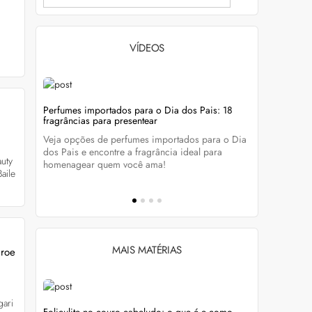
VÍDEOS
evitar
Perfumes importados para o Dia dos Pais: 18
Wella Colo
fragrâncias para presentear
cabelo colo
Veja opções de perfumes importados para o Dia
Descubra c
tá-lo e
dos Pais e encontre a fragrância ideal para
preservar a
auty
homenagear quem você ama!
brilho dos
aile
MAIS MATÉRIAS
nroe
gari