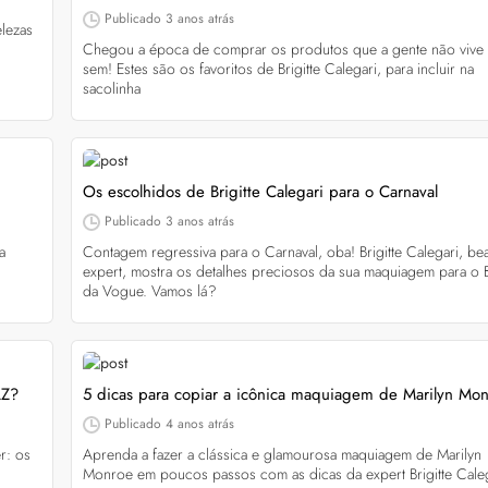
Publicado
3 anos atrás
elezas
Chegou a época de comprar os produtos que a gente não vive
sem! Estes são os favoritos de Brigitte Calegari, para incluir na
sacolinha
a: 4 dicas e produtos
Queda de cabelo masculina: causas, como 
e mais
Os escolhidos de Brigitte Calegari para o Carnaval
es revela 5 cuidados com a
A queda de cabelo masculina é um quadro
ir no dia a dia. Veja quais
Publicado
3 anos atrás
comum, e a boa notícia é que é possível tra
o barbeiro
a
Contagem regressiva para o Carnaval, oba! Brigitte Calegari, be
minimizá-lo. Descubra como, aqui!
expert, mostra os detalhes preciosos da sua maquiagem para o B
da Vogue. Vamos lá?
LZ?
5 dicas para copiar a icônica maquiagem de Marilyn Mo
Publicado
4 anos atrás
r: os
Aprenda a fazer a clássica e glamourosa maquiagem de Marilyn
Monroe em poucos passos com as dicas da expert Brigitte Cale