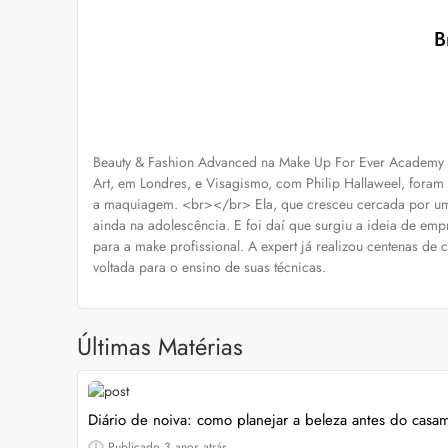
B
Beauty & Fashion Advanced na Make Up For Ever Academy N
Art, em Londres, e Visagismo, com Philip Hallaweel, foram 
a maquiagem. <br></br> Ela, que cresceu cercada por u
ainda na adolescência. E foi daí que surgiu a ideia de e
para a make profissional. A expert já realizou centenas de c
voltada para o ensino de suas técnicas.
Últimas Matérias
Diário de noiva: como planejar a beleza antes do casa
Publicado
3 anos atrás