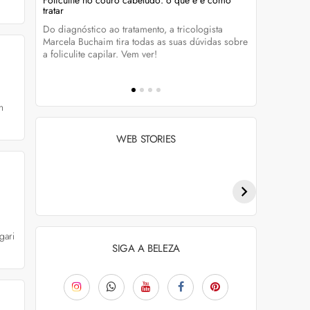
Foliculite no couro cabeludo: o que é e como
Foliculite:
tratar
eza
Apesar de 
Do diagnóstico ao tratamento, a tricologista
 Clique
pode traze
Marcela Buchaim tira todas as suas dúvidas sobre
la com essa
a foliculite capilar. Vem ver!
n
WEB STORIES
Penteados para
Tendências de
academia: dicas e
coloração capilar
inspiraçõess
para 2026
gari
SIGA A BELEZA