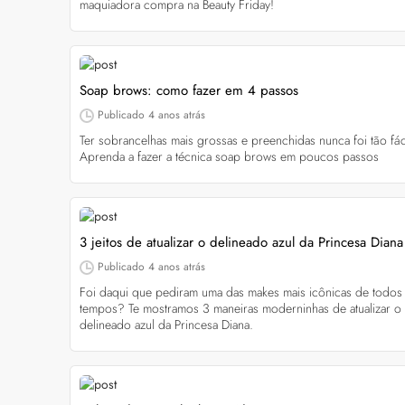
Bond Repair: o que é
maquiadora compra na Beauty Friday!
reverte os danos do 
Com proposta de rep
como Bond Repair ag
saiba como incluir a 
Soap brows: como fazer em 4 passos
Publicado
4 anos atrás
Ter sobrancelhas mais grossas e preenchidas nunca foi tão fác
Aprenda a fazer a técnica soap brows em poucos passos
3 jeitos de atualizar o delineado azul da Princesa Diana
Publicado
4 anos atrás
Foi daqui que pediram uma das makes mais icônicas de todos
tempos? Te mostramos 3 maneiras moderninhas de atualizar o
delineado azul da Princesa Diana.