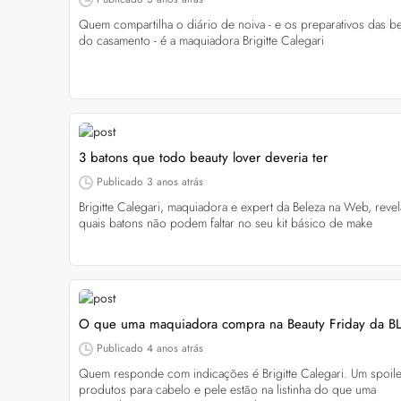
Quem compartilha o diário de noiva - e os preparativos das b
do casamento - é a maquiadora Brigitte Calegari
Cuidados com a barb
3 batons que todo beauty lover deveria ter
O expert Willy Moral
barba para você inclu
Publicado
3 anos atrás
as recomendações d
Brigitte Calegari, maquiadora e expert da Beleza na Web, revel
quais batons não podem faltar no seu kit básico de make
O que uma maquiadora compra na Beauty Friday da B
Publicado
4 anos atrás
Quem responde com indicações é Brigitte Calegari. Um spoile
produtos para cabelo e pele estão na listinha do que uma