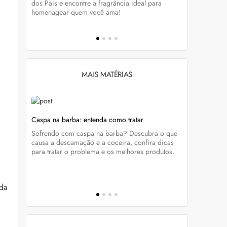
tá-lo e
dos Pais e encontre a fragrância ideal para
preservar a
homenagear quem você ama!
brilho dos
MAIS MATÉRIAS
Caspa na barba: entenda como tratar
Sade Adu: 
caviar
atravessam
Sofrendo com caspa na barba? Descubra o que
que une
Já ouviu fa
causa a descamação e a coceira, confira dicas
ra
tudo sobre 
para tratar o problema e os melhores produtos.
virou suce
reproduzir
ada