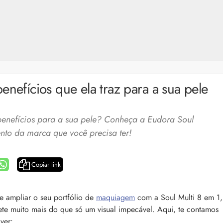
enefícios que ela traz para a sua pele
benefícios para a sua pele? Conheça a Eudora Soul
nto da marca que você precisa ter!
Copiar link
a: 4 dicas e produtos
Queda de cabelo masculina: causas, como 
 ampliar o seu portfólio de
maquiagem
com a Soul Multi 8 em 1,
e mais
ete muito mais do que só um visual impecável. Aqui, te contamos
es revela 5 cuidados com a
A queda de cabelo masculina é um quadro
ir no dia a dia. Veja quais
ver: