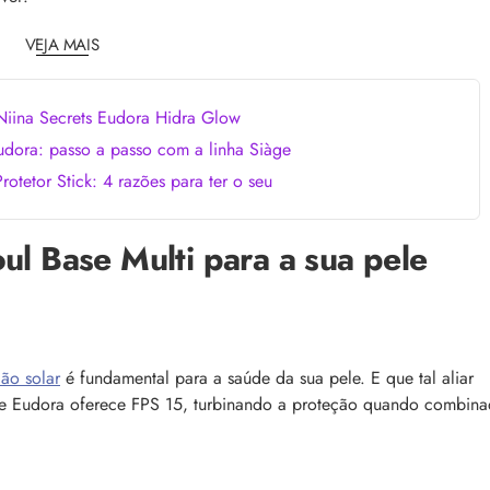
comum, e a boa notícia é que é possível tra
o barbeiro
minimizá-lo. Descubra como, aqui!
VEJA MAIS
Niina Secrets Eudora Hidra Glow
dora: passo a passo com a linha Siàge
otetor Stick: 4 razões para ter o seu
ul Base Multi para a sua pele
fragrâncias icônicas criadas
Kérastase Chronologiste: a resposta ao
envelhecimento dos fios, com o poder do 
berto Morillas criou
Conheça Kérastase Chronologiste, a linha 
avessam gerações. Veja uma
tecnologia de luxo e cuidado profundo pa
ra se apaixonar!
revitalizar os fios em um ritual completo
ão solar
é fundamental para a saúde da sua pele. E que tal aliar
e Eudora oferece FPS 15, turbinando a proteção quando combin