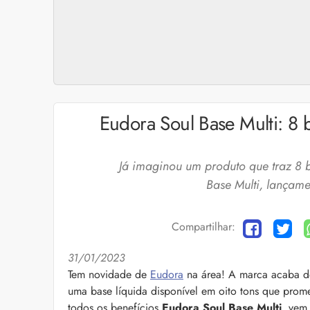
Eudora Soul Base Multi: 8 b
Já imaginou um produto que traz 8 
Base Multi, lançame
Compartilhar:
31/01/2023
Cuidados com a barb
Tem novidade de
Eudora
na área! A marca acaba de
uma base líquida disponível em oito tons que prom
O expert Willy Moral
barba para você inclu
todos os benefícios
Eudora Soul Base Multi
, vem 