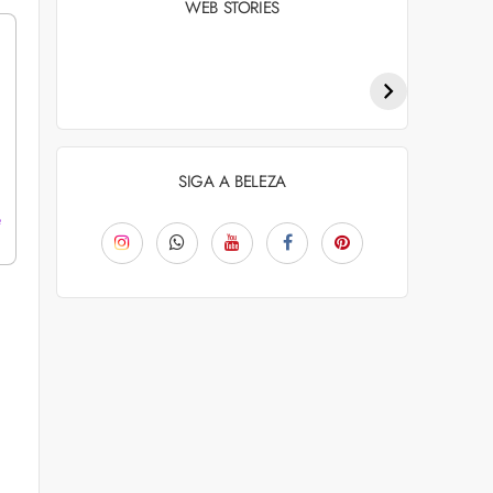
WEB STORIES
Penteados para
Tendências de
academia: dicas e
coloração capilar
inspiraçõess
para 2026
SIGA A BELEZA
e