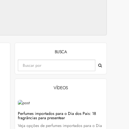
BUSCA
VÍDEOS
evitar
Perfumes importados para o Dia dos Pais: 18
Wella Colo
fragrâncias para presentear
cabelo colo
Veja opções de perfumes importados para o Dia
Descubra c