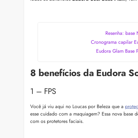
as recomendações d
Resenha: base 
Cronograma capilar Eu
Eudora Glam Base Pr
8 benefícios da Eudora So
Alberto Morillas: 11 
pelo perfumista
Icônico e versátil, Al
1 – FPS
fragrâncias que atr
lista com 11 delas pa
Você já viu aqui no Loucas por Beleza que a
proteç
esse cuidado com a maquiagem? Essa nova base d
com os protetores faciais.