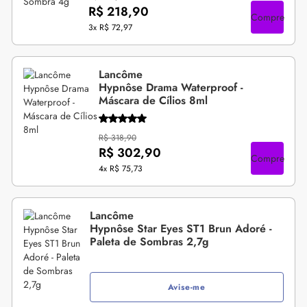
R$ 218,90
Compre
3x
R$ 72,97
Lancôme
Hypnôse Drama Waterproof -
Máscara de Cílios 8ml
R$ 318,90
R$ 302,90
Compre
4x
R$ 75,73
Lancôme
Hypnôse Star Eyes ST1 Brun Adoré -
Paleta de Sombras 2,7g
Avise-me