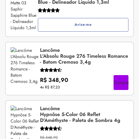
Blue - Delineador Líquido 1,3ml
Avise-me
Lancôme
L'Absolu Rouge 276 Timeless Romance
- Batom Cremoso 3,4g
R$ 348,90
Compre
4x
R$ 87,23
Lancôme
Hypnôse 5-Color 06 Reflet
D'Améthyste - Paleta de Sombra 4g
R$ 548,90