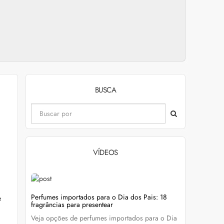
BUSCA
VÍDEOS
evitar
Perfumes importados para o Dia dos Pais: 18
Wella Colo
e
fragrâncias para presentear
cabelo colo
Veja opções de perfumes importados para o Dia
Descubra c