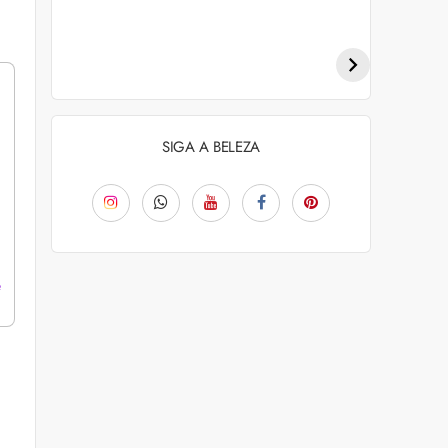
Penteados para
Tendências de
academia: dicas e
coloração capilar
inspiraçõess
para 2026
SIGA A BELEZA
e