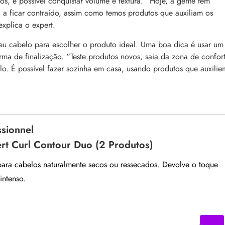
s, é possível conquistar volume e textura. “Hoje, a gente tem
 a ficar contraído, assim como temos produtos que auxiliam os
explica o expert.
eu cabelo para escolher o produto ideal. Uma boa dica é usar um
rma de finalização. “Teste produtos novos, saia da zona de confor
o. É possível fazer sozinha em casa, usando produtos que auxilie
ssionnel
ert Curl Contour Duo (2 Produtos)
 para cabelos naturalmente secos ou ressecados. Devolve o toque
intenso.