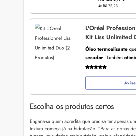
4x
R$ 72,23
L'Oréal Profession
Kit Liss Unlimited
Óleo termoalisante
qu
secador
. Também
otimi
Avis
Escolha os produtos certos
Engana-se quem acredita que precisa ter apenas um
textura começa já na hidratação. “Para as donas de
oleoso, que defina mais nutrição, pois a oleosidad