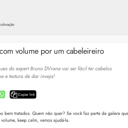
 coloração
 com volume por um cabeleireiro
ues do expert Bruno DViana vai ser fácil ter cabelos
 e textura de dar inveja!
Copiar link
a: 4 dicas e produtos
Queda de cabelo masculina: causas, como 
o bem tratados. Quem não quer? Se você faz parte da galera qu
e mais
m volume, keep calm, vamos ajudá-la.
es revela 5 cuidados com a
A queda de cabelo masculina é um quadro
ir no dia a dia. Veja quais