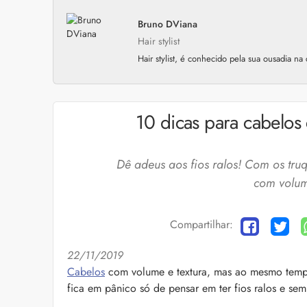
Bruno DViana
Hair stylist
Hair stylist, é conhecido pela sua ousadia na
10 dicas para cabelos
Dê adeus aos fios ralos! Com os truq
com volume
Compartilhar:
22/11/2019
Cuidados com a barb
Cabelos
com volume e textura, mas ao mesmo temp
fica em pânico só de pensar em ter fios ralos e se
O expert Willy Moral
barba para você inclu