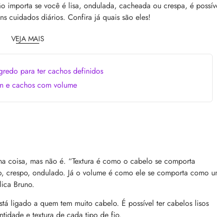
comum, e a boa notícia é que é possível tra
o barbeiro
ão importa se você é lisa, ondulada, cacheada ou crespa, é possív
minimizá-lo. Descubra como, aqui!
s cuidados diários. Confira já quais são eles!
VEJA MAIS
redo para ter cachos definidos
m e cachos com volume
 a tecnologia e como ela
Lançamentos da semana
cabelo
As últimas novidades e lançamentos de bel
aração profunda, entenda
que desembarcaram no site nesta semana.
e nos cabelos danificados e
aqui e confira!
tecnologia na rotina
a coisa, mas não é. “Textura é como o cabelo se comporta
lado, crespo, ondulado. Já o volume é como ele se comporta como 
lica Bruno.
á ligado a quem tem muito cabelo. É possível ter cabelos lisos
idade e textura de cada tipo de fio.