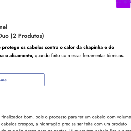
Compr
nel
 Duo (2 Produtos)
e
protege os cabelos contra o calor da chapinha e do
za o alisamento,
quando feito com essas ferramentas térmicas.
e-me
 finalizador bom, pois o processo para ter um cabelo com volume
 cabelos crespos, a hidratação precisa ser feita com um produto
e da raiz não desce para as pontas. Já quem tem cabelo liso e quer