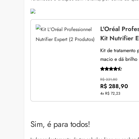
L'Oréal Profe
Kit Nutrifier 
Kit de tratamento
macio e dá brilho 
R$ 331,80
R$ 288,90
4x
R$ 72,23
Sim, é para todos!