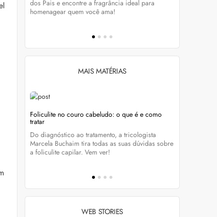
tá-lo e
dos Pais e encontre a fragrância ideal para
preservar a
el
homenagear quem você ama!
brilho dos
MAIS MATÉRIAS
Foliculite no couro cabeludo: o que é e como
Foliculite:
tratar
eza
Apesar de 
Do diagnóstico ao tratamento, a tricologista
 Clique
pode traze
Marcela Buchaim tira todas as suas dúvidas sobre
la com essa
a foliculite capilar. Vem ver!
um
WEB STORIES