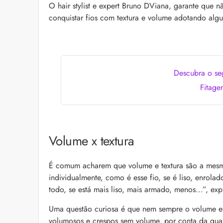
as recomendações d
O hair stylist e expert Bruno DViana, garante que n
conquistar fios com textura e volume adotando algun
Descubra o seg
Fitage
Bond Repair: o que é
reverte os danos do 
Volume x textura
Com proposta de rep
como Bond Repair ag
saiba como incluir a 
É comum acharem que volume e textura são a mesm
individualmente, como é esse fio, se é liso, enro
todo, se está mais liso, mais armado, menos…”, exp
Uma questão curiosa é que nem sempre o volume est
volumosos e crespos sem volume, por conta da quant