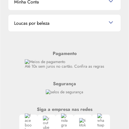
Minha Conta
La Vie Est Belle Lancôme
Quem somos
Miniaturas de Perfumes
Promoções de cupons
Dados Pessoais
Miniaturas de Produtos de Cabelo
Loucas por beleza
Meus endereços
Alterar Senha
Últimas
Meus Pedidos
Resenhas
Alto luxo
Pagamento
Siga nosso canal no Whatsapp
Até 10x sem juros no cartão. Confira as regras
Segurança
Siga a empresa nas redes