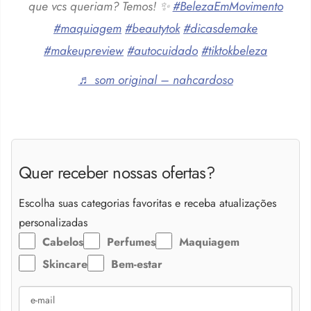
que vcs queriam? Temos! ✨
#BelezaEmMovimento
#maquiagem
#beautytok
#dicasdemake
#makeupreview
#autocuidado
#tiktokbeleza
♬ som original – nahcardoso
Quer receber nossas ofertas?
Escolha suas categorias favoritas e receba atualizações
personalizadas
Cabelos
Perfumes
Maquiagem
Skincare
Bem-estar