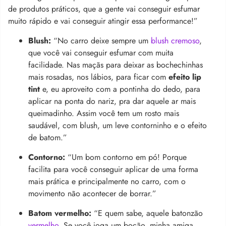
de produtos práticos, que a gente vai conseguir esfumar
muito rápido e vai conseguir atingir essa performance!”
Blush:
“No carro deixe sempre um
blush cremoso
,
que você vai conseguir esfumar com muita
facilidade. Nas maçãs para deixar as bochechinhas
mais rosadas, nos lábios, para ficar com
efeito lip
tint
e, eu aproveito com a pontinha do dedo, para
aplicar na ponta do nariz, pra dar aquele ar mais
queimadinho. Assim você tem um rosto mais
saudável, com blush, um leve contorninho e o efeito
de batom.”
Contorno:
“Um bom contorno em pó! Porque
facilita para você conseguir aplicar de uma forma
mais prática e principalmente no carro, com o
movimento não acontecer de borrar.”
Batom vermelho:
“E quem sabe, aquele batonzão
vermelho
. Se você joga um bocão, minha amiga,