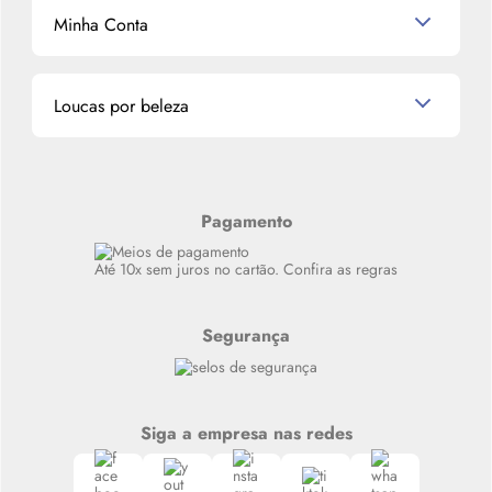
Mascavo
Cupom de Desconto
Nossas lojas
Minha Conta
La Vie Est Belle Lancôme
Quem somos
Miniaturas de Perfumes
Promoções de cupons
Dados Pessoais
Miniaturas de Produtos de Cabelo
Loucas por beleza
Meus endereços
Alterar Senha
Últimas
Meus Pedidos
Resenhas
Alto luxo
Pagamento
Siga nosso canal no Whatsapp
Até 10x sem juros no cartão. Confira as regras
Segurança
Siga a empresa nas redes