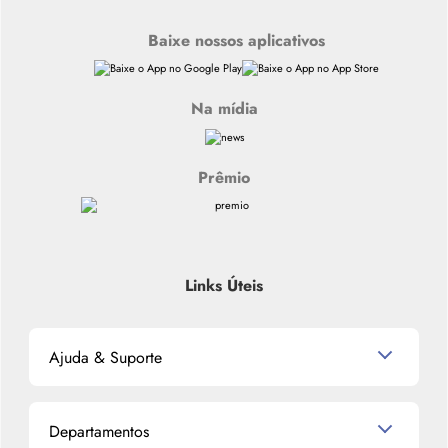
Baixe nossos aplicativos
Na mídia
Prêmio
Links Úteis
Ajuda & Suporte
Relacionamento com o Cliente
Departamentos
Política de Devolução