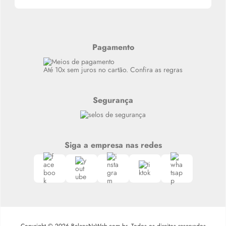
Alterar Senha
Últimas
Meus Pedidos
Resenhas
Alto luxo
Pagamento
Siga nosso canal no Whatsapp
Até 10x sem juros no cartão. Confira as regras
Segurança
Siga a empresa nas redes
Copyright © 2026 BelezaNaWeb.com.br. Todos os direitos reservados.