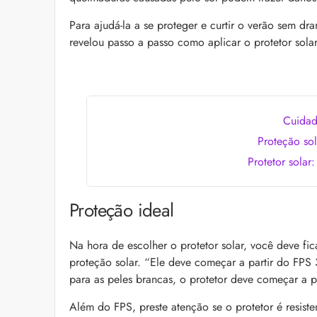
as recomendações d
Para ajudá-la a se proteger e curtir o verão sem d
revelou passo a passo como aplicar o protetor sola
Cuidad
Proteção sol
Protetor solar
Bond Repair: o que é
reverte os danos do 
Com proposta de rep
Proteção ideal
como Bond Repair ag
saiba como incluir a 
Na hora de escolher o protetor solar, você deve fic
proteção solar. “Ele deve começar a partir do FPS
para as peles brancas, o protetor deve começar a pa
Além do FPS, preste atenção se o protetor é resiste