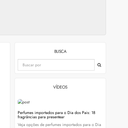
BUSCA
VÍDEOS
evitar
Perfumes importados para o Dia dos Pais: 18
Wella Colo
fragrâncias para presentear
cabelo colo
Veja opções de perfumes importados para o Dia
Descubra c