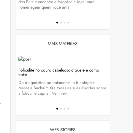
tá-lo e
dos Pais e encontre a fragrância ideal para
preservar a
homenagear quem você ama!
brilho dos
MAIS MATÉRIAS
Foliculite no couro cabeludo: o que é e como
Foliculite:
tratar
eza
Apesar de 
Do diagnóstico ao tratamento, a tricologista
 Clique
pode traze
Marcela Buchaim tira todas as suas dúvidas sobre
la com essa
a foliculite capilar. Vem ver!
e
WEB STORIES