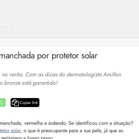
adas de
manchada por protetor solar
no verão. Com as dicas do dermatologista Amilton
o bronze está garantido!
Copiar link
a: 4 dicas e produtos
Queda de cabelo masculina: causas, como 
manchada, vermelha e ardendo. Se identificou com a situação?
e mais
etor solar
, o que é preocupante para a sua pele, já que as
es revela 5 cuidados com a
A queda de cabelo masculina é um quadro
ir no dia a dia. Veja quais
seríssimos a longo prazo.