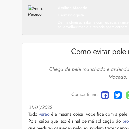
Amilton Macedo
Dermatologista
Dermatologista, trabalha com técnicas avanç
antienvelhecimento e remodelagem corporal
Como evitar pele 
Chega de pele manchada e ardendo 
Macedo, 
Compartilhar:
01/01/2022
Cuidados com a barb
Todo
verão
é a mesma coisa: você fica com a pele 
Pois, saiba que isso é sinal de má aplicação do
prot
O expert Willy Moral
barba para você inclu
queimaduras causadas pelo sol podem trazer danos 