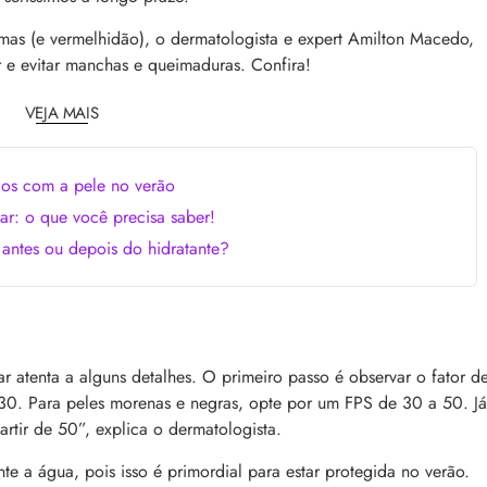
comum, e a boa notícia é que é possível tra
o barbeiro
minimizá-lo. Descubra como, aqui!
ramas (e vermelhidão), o dermatologista e expert Amilton Macedo,
r e evitar manchas e queimaduras. Confira!
VEJA MAIS
os com a pele no verão
ar: o que você precisa saber!
: antes ou depois do hidratante?
 a tecnologia e como ela
Lançamentos da semana
cabelo
As últimas novidades e lançamentos de bel
aração profunda, entenda
que desembarcaram no site nesta semana.
e nos cabelos danificados e
aqui e confira!
tecnologia na rotina
ar atenta a alguns detalhes. O primeiro passo é observar o fator d
 30. Para peles morenas e negras, opte por um FPS de 30 a 50. Já
rtir de 50”, explica o dermatologista.
nte a água, pois isso é primordial para estar protegida no verão.