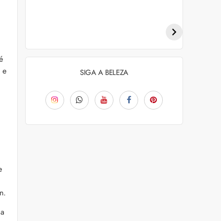
Penteados para
Tendências de
academia: dicas e
coloração capilar
inspiraçõess
para 2026
é
 e
SIGA A BELEZA
e
n.
 a