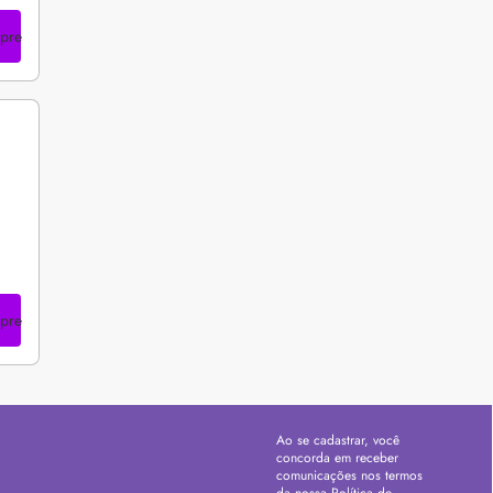
pre
pre
Ao se cadastrar, você
concorda em receber
comunicações nos termos
da nossa
Política de