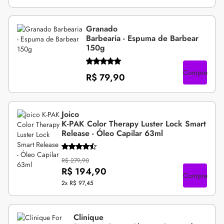
Granado
Barbearia - Espuma de Barbear
150g
Compre
R$ 79,90
Joico
K-PAK Color Therapy Luster Lock Smart
Release - Óleo Capilar 63ml
R$ 279,90
R$ 194,90
Compre
2x
R$ 97,45
Clinique