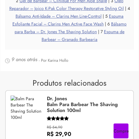
2
Gel de Barbear – Clinique For Men Aloe Shave
| 3
Óleo
Reparador – Joico K-Pak Color Therapy Restorative Styling Oil
| 4
Bálsamo Anti-Idade – Clarins Men Line-Control
| 5
Espuma
Esfoliante Facial – Clarins Men Active Face Wash
| 6
Bálsamo
para Barba – Dr. Jones The Shaving Solution
| 7
Espuma de
Barbear – Granado Barbearia
9 anos atrás
- Por Karina Hollo
Produtos relacionados
Dr. Jones
Balm Para Barbear The Shaving
Solution 100ml
R$ 54,90
Compre
R$ 29,90