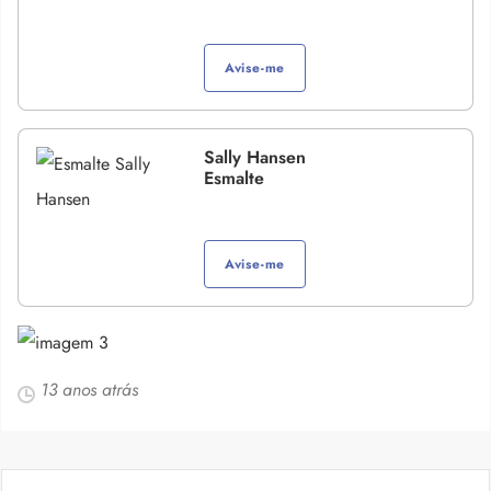
Avise-me
Sally Hansen
Esmalte
Avise-me
13 anos atrás