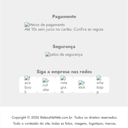
Últimas
Meus Pedidos
Resenhas
Alto luxo
Pagamento
Siga nosso canal no Whatsapp
Até 10x sem juros no cartão. Confira as regras
Segurança
Siga a empresa nas redes
Copyright © 2026 BelezaNaWeb.com.br. Todos os direitos reservados.
Todo o conteúdo do site, todas as fotos, imagens, logotipos, marcas,