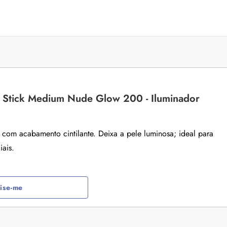
a: 4 dicas e produtos
Queda de cabelo masculina: causas, como 
e mais
es revela 5 cuidados com a
A queda de cabelo masculina é um quadro
ir no dia a dia. Veja quais
comum, e a boa notícia é que é possível tra
o barbeiro
minimizá-lo. Descubra como, aqui!
g Stick Medium Nude Glow 200 - Iluminador
 com acabamento cintilante. Deixa a pele luminosa; ideal para
iais.
 a tecnologia e como ela
Lançamentos da semana
cabelo
As últimas novidades e lançamentos de bel
aração profunda, entenda
que desembarcaram no site nesta semana.
e nos cabelos danificados e
ise-me
aqui e confira!
tecnologia na rotina