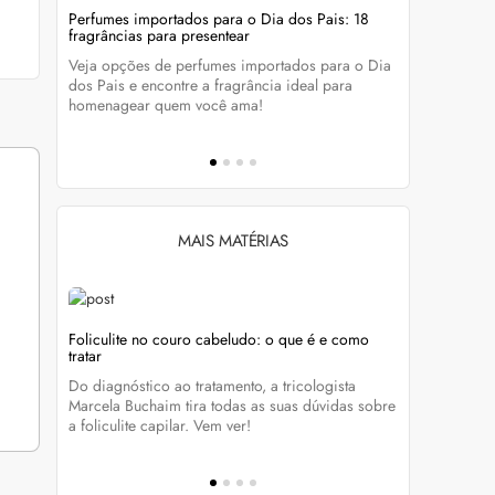
evitar
Perfumes importados para o Dia dos Pais: 18
Wella Colo
fragrâncias para presentear
cabelo colo
Veja opções de perfumes importados para o Dia
Descubra c
tá-lo e
dos Pais e encontre a fragrância ideal para
preservar a
homenagear quem você ama!
brilho dos
MAIS MATÉRIAS
Foliculite no couro cabeludo: o que é e como
Foliculite:
tratar
eza
Apesar de 
Do diagnóstico ao tratamento, a tricologista
 Clique
pode traze
Marcela Buchaim tira todas as suas dúvidas sobre
la com essa
a foliculite capilar. Vem ver!