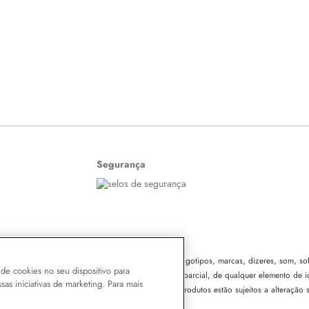
Segurança
o o conteúdo do site, todas as fotos, imagens, logotipos, marcas, dizeres, som, soft
de cookies no seu dispositivo para
leza Ltda. É vedada qualquer reprodução, total ou parcial, de qualquer elemento de i
ssas iniciativas de marketing. Para mais
ível e criminal nos termos da Lei. Os preços dos produtos estão sujeitos a alteração 