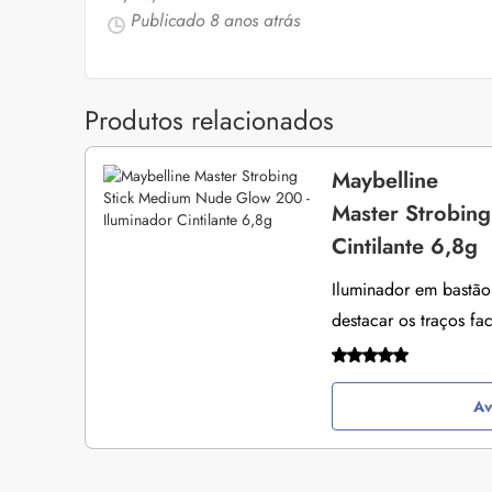
Cuidados com a barb
Publicado
8 anos atrás
O expert Willy Moral
barba para você inclu
as recomendações d
Produtos relacionados
Maybelline
Master Strobin
Cintilante 6,8g
Iluminador em bastão
destacar os traços fac
Bond Repair: o que é
reverte os danos do 
Com proposta de rep
como Bond Repair ag
Av
saiba como incluir a 