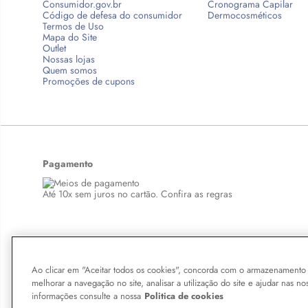
Consumidor.gov.br
Cronograma Capilar
Código de defesa do consumidor
Dermocosméticos
Termos de Uso
Mapa do Site
Outlet
Nossas lojas
Quem somos
Promoções de cupons
Pagamento
Até 10x sem juros no cartão. Confira as regras
Copyright © 2026 BelezaNaWeb.com.br. Todos os direitos reservados. Tod
Ao clicar em "Aceitar todos os cookies", concorda com o armazenamento 
aqui veiculados são de propriedade exclusiva da Boticário Produto de Be
melhorar a navegação no site, analisar a utilização do site e ajudar nas no
violação de qualquer direito mencionado implicará na responsabilização c
informações consulte a nossa
Politica de cookies