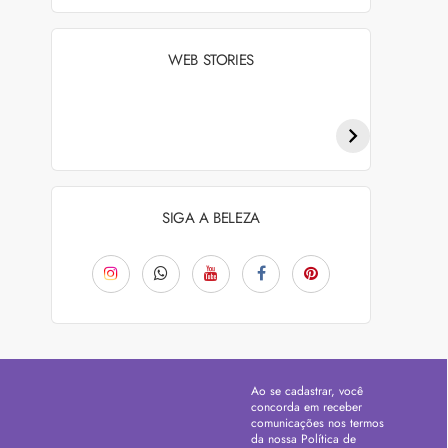
WEB STORIES
Penteados para
Tendências de
academia: dicas e
coloração capilar
inspiraçõess
para 2026
SIGA A BELEZA
Ao se cadastrar, você
concorda em receber
comunicações nos termos
da nossa
Política de