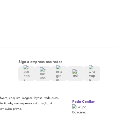
Siga a empresa nas redes
ware, conjunto imagem, layout, trade dress,
Pode Confiar
dentidade, sem expressa autorização. A
sem aviso prévio.