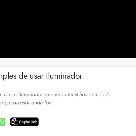
mples de usar iluminador
ra usar o iluminador que virou must-have em todo
ire, e arrasar onde for!
Copiar link