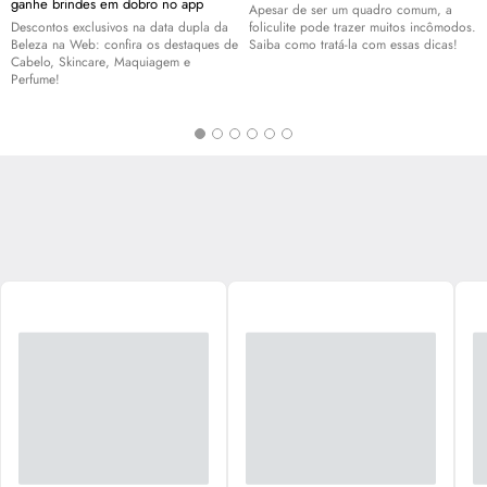
ganhe brindes em dobro no app
Apesar de ser um quadro comum, a
Descontos exclusivos na data dupla da
foliculite pode trazer muitos incômodos.
Beleza na Web: confira os destaques de
Saiba como tratá-la com essas dicas!
Cabelo,
Skincare
, Maquiagem e
Perfume!