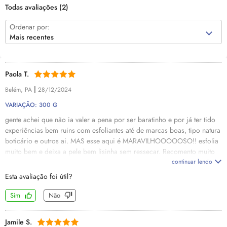
Todas avaliações
(2)
Ordenar por:
Mais recentes
Paola T.
|
Belém, PA
28/12/2024
VARIAÇÃO: 300 G
gente achei que não ia valer a pena por ser baratinho e por já ter tido
experiências bem ruins com esfoliantes até de marcas boas, tipo natura
boticário e outros ai. MAS esse aqui é MARAVILHOOOOOSO!! esfolia
muito bem e deixa a pele bem lisinha sem ressecar. Recomento muito
continuar lendo
Esta avaliação foi útil?
Sim
Não
Jamile S.