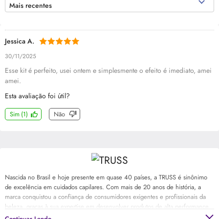
Mais recentes
Jessica A.
30/11/2025
Esse kit é perfeito, usei ontem e simplesmente o efeito é imediato, amei
amei.
Esta avaliação foi útil?
Sim
(
1
)
Não
Nascida no Brasil e hoje presente em quase 40 países, a TRUSS é sinônimo
de excelência em cuidados capilares. Com mais de 20 anos de história, a
marca conquistou a confiança de consumidores exigentes e profissionais da
beleza, graças à sua expertise em desenvolver produtos de alta performance
com ingredientes de última geração. Desde 2022, a TRUSS faz parte do
Continuar Lendo