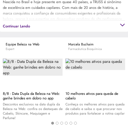
Nascida no Brasil e hoje presente em quase 40 países, a TRUSS é sinônimo
de excelência em cuidados capilares. Com mais de 20 anos de história, a
marca conquistou a confiança de consumidores exigentes e profissionais da
beleza, graças à sua expertise em desenvolver produtos de alta performance
com ingredientes de última geração. Desde 2022, a TRUSS faz parte do
Continuar Lendo
Grupo Boticário, ampliando ainda mais sua presença no mercado e
oferecendo um portfólio completo de soluções para os cabelos. Encontre o
produto ideal para você!
Equipe Beleza na Web
Marcela Buchaim
Expert
Farmacêutica Bioquímica
8/8 - Data Dupla da Beleza na Web:
10 melhores ativos para queda de
ganhe brindes em dobro no app
cabelo
Descontos exclusivos na data dupla da
Conheça os melhores ativos para queda
Beleza na Web: confira os destaques de
de cabelo e saiba o que procurar nos
Cabelo,
Skincare
, Maquiagem e
produtos para fortalecer a rotina capilar
Perfume!